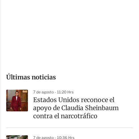
i
r
o
d
n
a
e
r
s
d
e
c
o
Últimas noticias
m
p
7 de agosto - 11:20 Hrs
a
Estados Unidos reconoce el
r
apoyo de Claudia Sheinbaum
t
contra el narcotráfico
i
r
7 de agosto - 10:36 Hrs