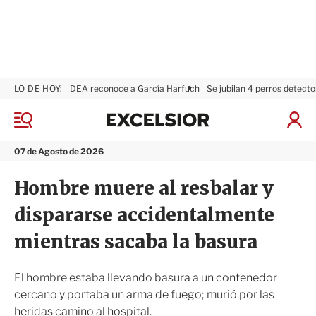
LO DE HOY:
DEA reconoce a García Harfuch
Se jubilan 4 perros detecto
E
x
M
I
c
e
n
n
e
i
07 de Agosto de 2026
ú
l
c
s
i
Hombre muere al resbalar y
i
a
o
r
dispararse accidentalmente
r
S
e
mientras sacaba la basura
s
i
ó
El hombre estaba llevando basura a un contenedor
n
cercano y portaba un arma de fuego; murió por las
heridas camino al hospital.