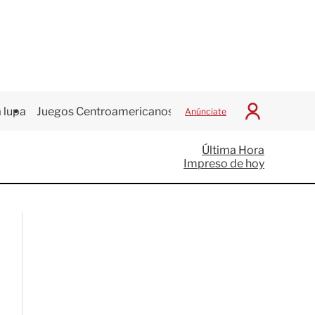
 lupa
Juegos Centroamericanos
Anúnciate
I
n
i
Última Hora
c
Impreso de hoy
i
a
r
S
e
s
i
ó
n