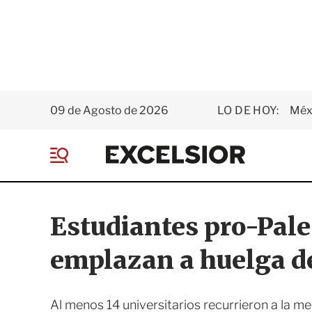
09 de Agosto de 2026
LO DE HOY:
Méxi
E
x
M
c
e
e
n
l
ú
s
Estudiantes pro-Pale
i
o
emplazan a huelga 
r
Al menos 14 universitarios recurrieron a la me