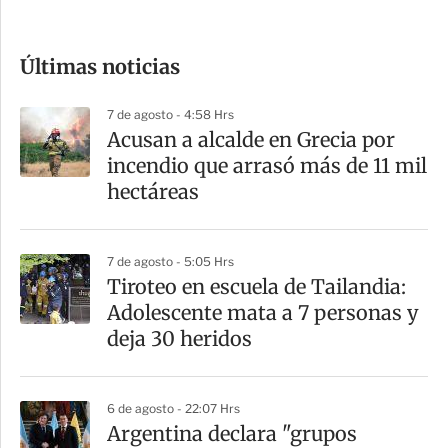
c
o
Últimas noticias
m
p
7 de agosto - 4:58 Hrs
a
Acusan a alcalde en Grecia por
r
incendio que arrasó más de 11 mil
t
hectáreas
i
r
7 de agosto - 5:05 Hrs
Tiroteo en escuela de Tailandia:
Adolescente mata a 7 personas y
deja 30 heridos
6 de agosto - 22:07 Hrs
Argentina declara "grupos