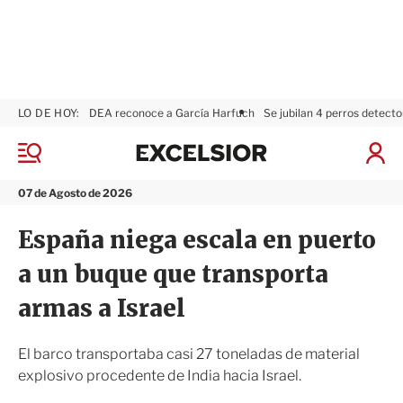
LO DE HOY:
DEA reconoce a García Harfuch
Se jubilan 4 perros detecto
E
x
M
I
c
e
n
n
e
i
07 de Agosto de 2026
ú
l
c
s
i
España niega escala en puerto
i
a
o
r
a un buque que transporta
r
S
e
armas a Israel
s
i
ó
El barco transportaba casi 27 toneladas de material
n
explosivo procedente de India hacia Israel.