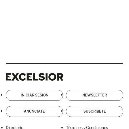
Excelsior
Excelsior
INICIAR SESIÓN
NEWSLETTER
ANÚNCIATE
SUSCRÍBETE
Directorio
Términos y Condiciones