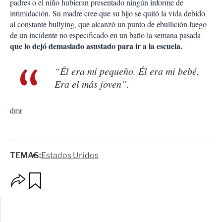
padres o el niño hubieran presentado ningún informe de
intimidación. Su madre cree que su hijo se quitó la vida debido
al constante bullying, que alcanzó un punto de ebullición luego
de un incidente no especificado en un baño la semana pasada
que lo dejó demasiado asustado para ir a la escuela.
“Él era mi pequeño. Él era mi bebé.
Era el más joven”.
dmr
TEMAS:
Estados Unidos
O
G
p
u
c
a
i
r