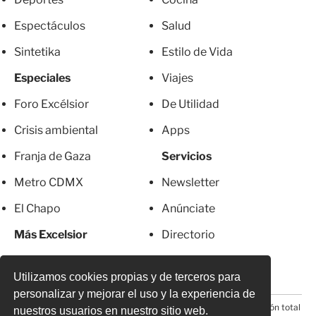
Espectáculos
Salud
Sintetika
Estilo de Vida
Especiales
Viajes
Foro Excélsior
De Utilidad
Crisis ambiental
Apps
Franja de Gaza
Servicios
Metro CDMX
Newsletter
El Chapo
Anúnciate
Más Excelsior
Directorio
Mujeres
Suscripciones
Utilizamos cookies propias y de terceros para
personalizar y mejorar el uso y la experiencia de
© 2026 Todos los derechos reservados. Prohibida la reproducción total
nuestros usuarios en nuestro sitio web.