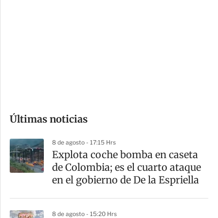
o
d
n
a
e
r
s
d
e
c
o
Últimas noticias
m
p
8 de agosto - 17:15 Hrs
a
Explota coche bomba en caseta
r
de Colombia; es el cuarto ataque
t
en el gobierno de De la Espriella
i
r
8 de agosto - 15:20 Hrs