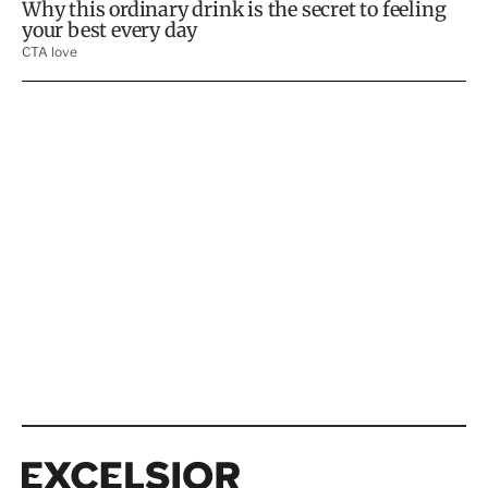
Excelsior
Excelsior