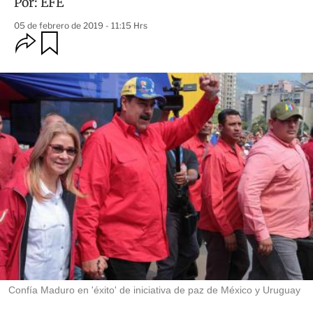
Por:
EFE
05 de febrero de 2019 - 11:15 Hrs
O
G
u
p
a
c
r
i
d
o
a
n
r
e
s
d
e
c
o
m
p
a
r
t
i
r
Confía Maduro en 'éxito' de iniciativa de paz de México y Uruguay