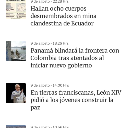
9 de agosto - 22:28 Hrs
a
Hallan ocho cuerpos
r
desmembrados en mina
t
clandestina de Ecuador
i
r
9 de agosto - 18:26 Hrs
Panamá blindará la frontera con
Colombia tras atentados al
iniciar nuevo gobierno
9 de agosto - 14:00 Hrs
En tierras franciscanas, León XIV
pidió a los jóvenes construir la
paz
9 de agosto - 10:56 Hrs