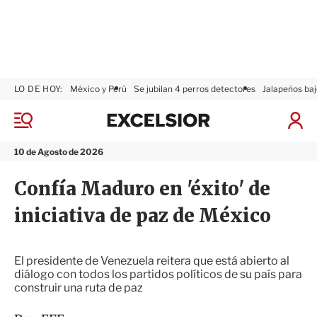
LO DE HOY:
México y Perú
Se jubilan 4 perros detectores
Jalapeños baj
E
x
M
I
c
e
n
n
e
i
10 de Agosto de 2026
ú
l
c
s
i
Confía Maduro en 'éxito' de
i
a
o
r
iniciativa de paz de México
r
S
e
s
i
El presidente de Venezuela reitera que está abierto al
ó
diálogo con todos los partidos políticos de su país para
n
construir una ruta de paz