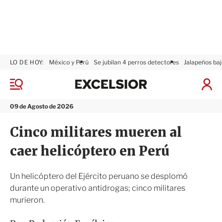
LO DE HOY:
México y Perú
Se jubilan 4 perros detectores
Jalapeños baj
E
x
M
I
c
e
n
n
e
i
09 de Agosto de 2026
ú
l
c
s
i
Cinco militares mueren al
i
a
o
r
caer helicóptero en Perú
r
S
e
s
Un helicóptero del Ejército peruano se desplomó
i
durante un operativo antidrogas; cinco militares
ó
murieron.
n