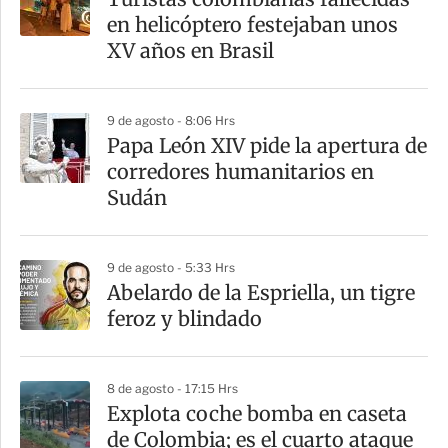
r
en helicóptero festejaban unos
t
XV años en Brasil
i
r
9 de agosto - 8:06 Hrs
Papa León XIV pide la apertura de
corredores humanitarios en
Sudán
9 de agosto - 5:33 Hrs
Abelardo de la Espriella, un tigre
feroz y blindado
8 de agosto - 17:15 Hrs
Explota coche bomba en caseta
de Colombia; es el cuarto ataque