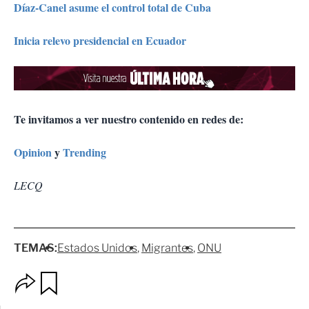
Díaz-Canel asume el control total de Cuba
Inicia relevo presidencial en Ecuador
Te invitamos a ver nuestro contenido en redes de:
Opinion
y
Trending
LECQ
TEMAS:
Estados Unidos
Migrantes
ONU
O
G
p
u