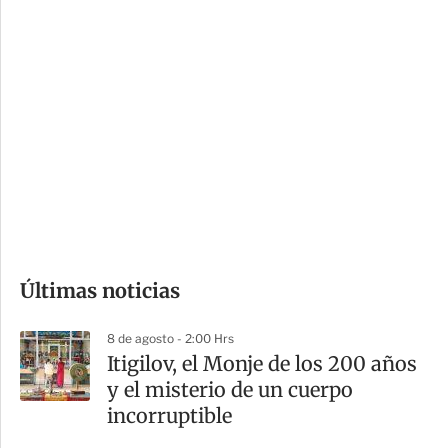
c
a
i
r
o
d
n
a
e
r
s
d
e
c
o
Últimas noticias
m
p
8 de agosto - 2:00 Hrs
a
Itigilov, el Monje de los 200 años
r
y el misterio de un cuerpo
t
incorruptible
i