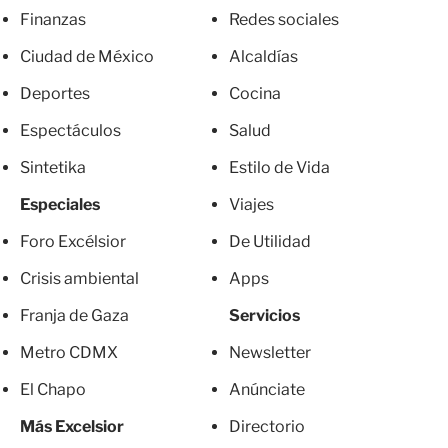
Finanzas
Redes sociales
Ciudad de México
Alcaldías
Deportes
Cocina
Espectáculos
Salud
Sintetika
Estilo de Vida
Especiales
Viajes
Foro Excélsior
De Utilidad
Crisis ambiental
Apps
Franja de Gaza
Servicios
Metro CDMX
Newsletter
El Chapo
Anúnciate
Más Excelsior
Directorio