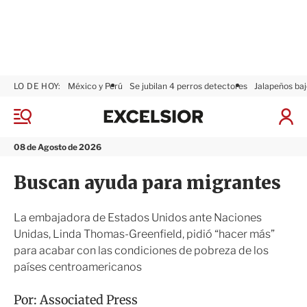
LO DE HOY:
México y Perú
Se jubilan 4 perros detectores
Jalapeños baj
E
x
M
I
c
e
n
n
e
i
08 de Agosto de 2026
ú
l
c
s
i
Buscan ayuda para migrantes
i
a
o
r
r
S
La embajadora de Estados Unidos ante Naciones
e
Unidas, Linda Thomas-Greenfield, pidió “hacer más”
s
para acabar con las condiciones de pobreza de los
i
ó
países centroamericanos
n
Por:
Associated Press