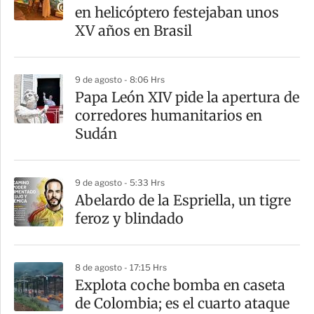
r
en helicóptero festejaban unos
t
XV años en Brasil
i
r
9 de agosto - 8:06 Hrs
Papa León XIV pide la apertura de
corredores humanitarios en
Sudán
9 de agosto - 5:33 Hrs
Abelardo de la Espriella, un tigre
feroz y blindado
8 de agosto - 17:15 Hrs
Explota coche bomba en caseta
de Colombia; es el cuarto ataque