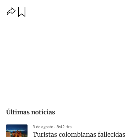
O
G
p
u
c
a
i
r
o
d
n
a
e
r
s
d
e
c
o
Últimas noticias
m
p
9 de agosto - 8:42 Hrs
a
Turistas colombianas fallecidas