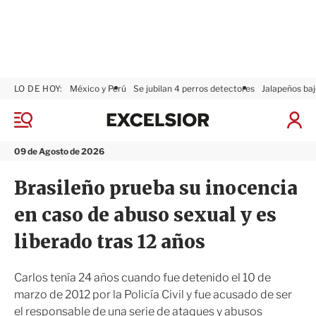
LO DE HOY:
México y Perú
Se jubilan 4 perros detectores
Jalapeños baj
E
x
M
I
c
e
n
n
e
i
09 de Agosto de 2026
ú
l
c
s
i
Brasileño prueba su inocencia
i
a
o
r
en caso de abuso sexual y es
r
S
e
liberado tras 12 años
s
i
ó
Carlos tenía 24 años cuando fue detenido el 10 de
n
marzo de 2012 por la Policía Civil y fue acusado de ser
el responsable de una serie de ataques y abusos