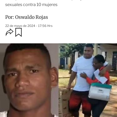
sexuales contra 10 mujeres
Por:
Oswaldo Rojas
22 de mayo de 2024 - 17:56 Hrs
O
G
u
p
a
c
r
i
d
o
a
n
r
e
s
d
e
c
o
m
p
a
r
t
i