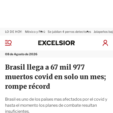
LO DE HOY:
México y Perú
Se jubilan 4 perros detectores
Jalapeños baj
E
x
M
I
c
e
n
n
e
i
08 de Agosto de 2026
ú
l
c
s
i
Brasil llega a 67 mil 977
i
a
o
r
muertos covid en solo un mes;
r
S
e
rompe récord
s
i
ó
Brasil es uno de los países mas afectados por el covid y
n
hasta el momento los planes de combate resultan
insuficientes.