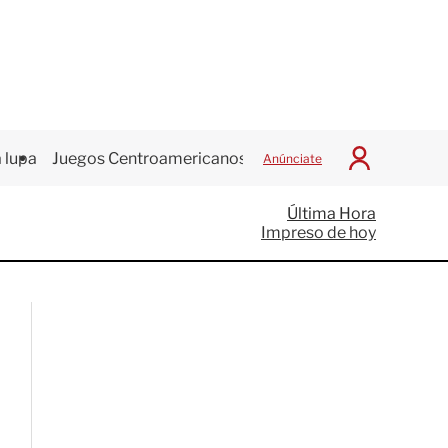
 lupa
Juegos Centroamericanos
Anúnciate
I
n
i
Última Hora
c
Impreso de hoy
i
a
r
S
e
s
i
ó
n