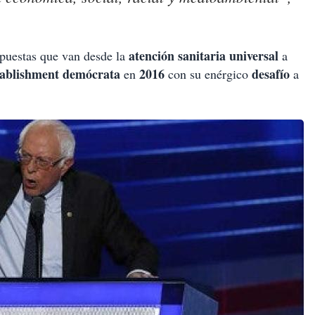
atención sanitaria universal
puestas que van desde la
a
tablishment demócrata
2016
desafío
en
con su enérgico
a