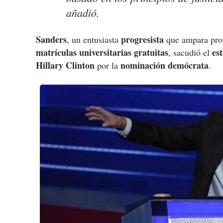
añadió.
Sanders
progresista
, un entusiasta
que ampara pro
matrículas universitarias gratuitas
es
, sacudió el
Hillary Clinton
nominación demócrata
por la
.