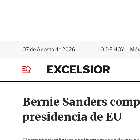
07 de Agosto de 2026
LO DE HOY:
Méxi
E
x
M
c
e
e
n
l
ú
s
Bernie Sanders compe
i
o
presidencia de EU
r