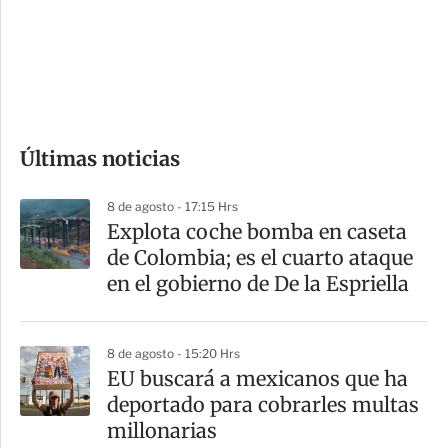
s
d
e
c
o
Últimas noticias
m
p
8 de agosto - 17:15 Hrs
a
Explota coche bomba en caseta
r
de Colombia; es el cuarto ataque
t
en el gobierno de De la Espriella
i
r
8 de agosto - 15:20 Hrs
EU buscará a mexicanos que ha
deportado para cobrarles multas
millonarias