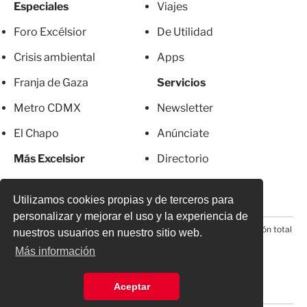
Especiales
Viajes
Foro Excélsior
De Utilidad
Crisis ambiental
Apps
Franja de Gaza
Servicios
Metro CDMX
Newsletter
El Chapo
Anúnciate
Más Excelsior
Directorio
Mujeres
Suscripciones
Utilizamos cookies propias y de terceros para
personalizar y mejorar el uso y la experiencia de
© 2026 Todos los derechos reservados. Prohibida la reproducción total
nuestros usuarios en nuestro sitio web.
o parcial, incluyendo cualquier medio electrónico*
Más información
Aceptar