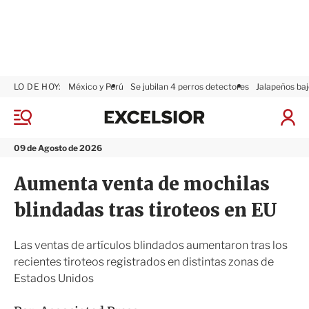
LO DE HOY:
México y Perú
Se jubilan 4 perros detectores
Jalapeños baj
E
x
M
I
c
e
n
n
e
i
09 de Agosto de 2026
ú
l
c
s
i
Aumenta venta de mochilas
i
a
o
r
blindadas tras tiroteos en EU
r
S
e
s
Las ventas de artículos blindados aumentaron tras los
i
recientes tiroteos registrados en distintas zonas de
ó
Estados Unidos
n