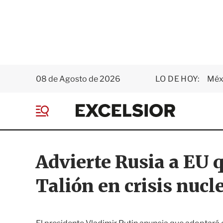
08 de Agosto de 2026
LO DE HOY:
Méxi
E
x
M
c
e
e
n
l
ú
s
Advierte Rusia a EU q
i
o
Talión en crisis nucl
r