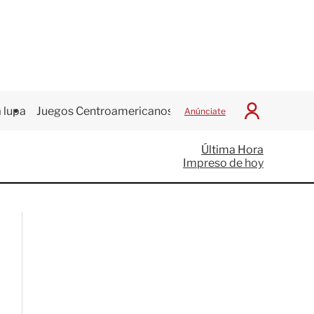
 lupa
Juegos Centroamericanos
Anúnciate
I
n
i
Última Hora
c
Impreso de hoy
i
a
r
S
e
s
i
ó
n