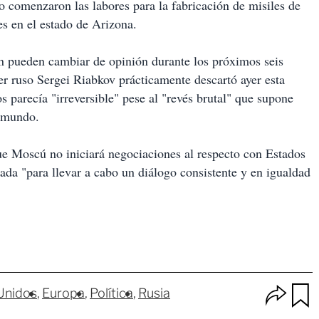
o comenzaron las labores para la fabricación de misiles de
es en el estado de Arizona.
 pueden cambiar de opinión durante los próximos seis
ler ruso Sergei Riabkov prácticamente descartó ayer esta
 parecía "irreversible" pese al "revés brutal" que supone
l mundo.
que Moscú no iniciará negociaciones al respecto con Estados
ada "para llevar a cabo un diálogo consistente y en igualdad
O
Unidos
Europa
Política
Rusia
p
u