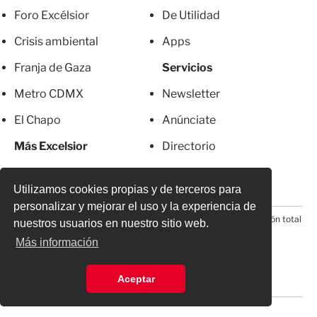
Foro Excélsior
De Utilidad
Crisis ambiental
Apps
Franja de Gaza
Servicios
Metro CDMX
Newsletter
El Chapo
Anúnciate
Más Excelsior
Directorio
Mujeres
Suscripciones
Utilizamos cookies propias y de terceros para
personalizar y mejorar el uso y la experiencia de
© 2026 Todos los derechos reservados. Prohibida la reproducción total
nuestros usuarios en nuestro sitio web.
o parcial, incluyendo cualquier medio electrónico*
Más información
Aceptar