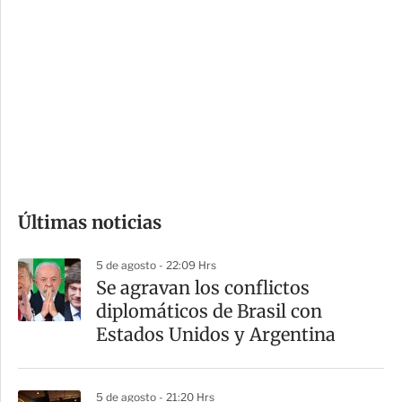
o
d
n
a
e
r
s
d
e
c
o
Últimas noticias
m
p
5 de agosto - 22:09 Hrs
a
Se agravan los conflictos
r
diplomáticos de Brasil con
t
Estados Unidos y Argentina
i
r
5 de agosto - 21:20 Hrs