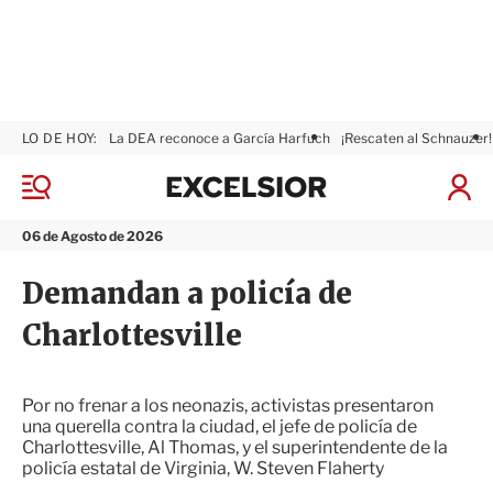
LO DE HOY:
La DEA reconoce a García Harfuch
¡Rescaten al Schnauzer!
E
x
M
I
c
e
n
n
e
i
06 de Agosto de 2026
ú
l
c
s
i
Demandan a policía de
i
a
o
r
Charlottesville
r
S
e
s
i
Por no frenar a los neonazis, activistas presentaron
ó
una querella contra la ciudad, el jefe de policía de
n
Charlottesville, Al Thomas, y el superintendente de la
policía estatal de Virginia, W. Steven Flaherty