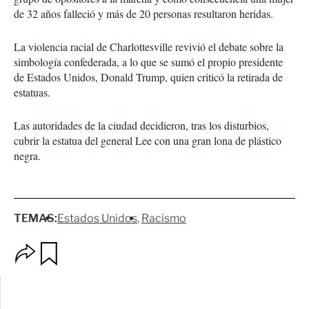
de 32 años falleció y más de 20 personas resultaron heridas.
La violencia racial de Charlottesville revivió el debate sobre la
simbología confederada, a lo que se sumó el propio presidente
de Estados Unidos, Donald Trump, quien criticó la retirada de
estatuas.
Las autoridades de la ciudad decidieron, tras los disturbios,
cubrir la estatua del general Lee con una gran lona de plástico
negra.
TEMAS:
Estados Unidos
Racismo
O
G
p
u
c
a
i
r