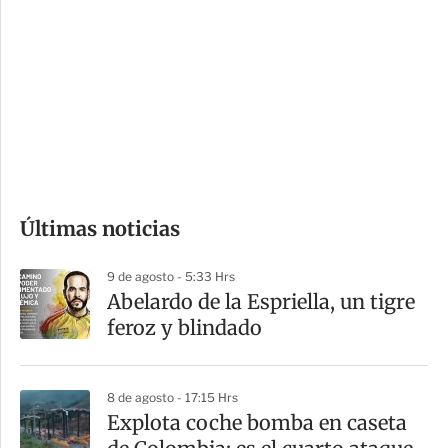
o
d
n
a
e
r
s
d
e
c
o
Últimas noticias
m
p
9 de agosto - 5:33 Hrs
a
Abelardo de la Espriella, un tigre
r
feroz y blindado
t
i
8 de agosto - 17:15 Hrs
r
Explota coche bomba en caseta