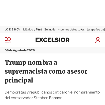
LO DE HOY:
México y Perú
Se jubilan 4 perros detectores
Jalapeños baj
E
x
M
I
c
e
n
n
e
i
09 de Agosto de 2026
ú
l
c
s
i
Trump nombra a
i
a
o
r
supremacista como asesor
r
S
e
principal
s
i
ó
Demócratas y republicanos criticaron el nombramiento
n
del conservador Stephen Bannon