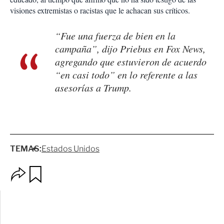
visiones extremistas o racistas que le achacan sus críticos.
“Fue una fuerza de bien en la
campaña”, dijo Priebus en Fox News,
agregando que estuvieron de acuerdo
“en casi todo” en lo referente a las
asesorías a Trump.
TEMAS:
Estados Unidos
O
G
p
u
c
a
i
r