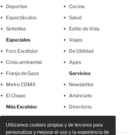
Deportes
Cocina
Espectáculos
Salud
Sintetika
Estilo de Vida
Especiales
Viajes
Foro Excélsior
De Utilidad
Crisis ambiental
Apps
Franja de Gaza
Servicios
Metro CDMX
Newsletter
El Chapo
Anúnciate
Más Excelsior
Directorio
Mujeres
Suscripciones
Utilizamos cookies propias y de terceros para
personalizar y mejorar el uso y la experiencia de