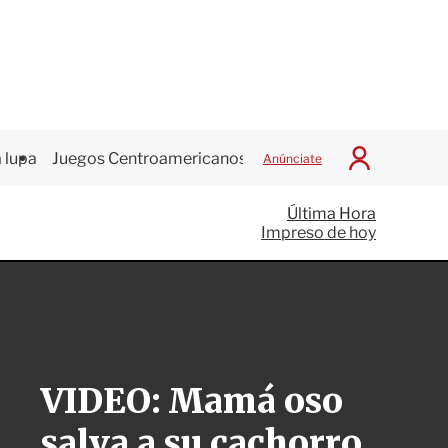
 lupa
Juegos Centroamericanos
Anúnciate
I
n
i
Última Hora
c
Impreso de hoy
i
a
r
S
e
s
i
ó
VIDEO: Mamá oso
n
salva a su cachorro