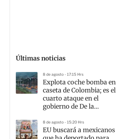
r
t
i
r
G
Últimas noticias
8 de agosto - 17:15 Hrs
Explota coche bomba en
caseta de Colombia; es el
cuarto ataque en el
gobierno de De la
Espriella
8 de agosto - 15:20 Hrs
EU buscará a mexicanos
que ha deportado para