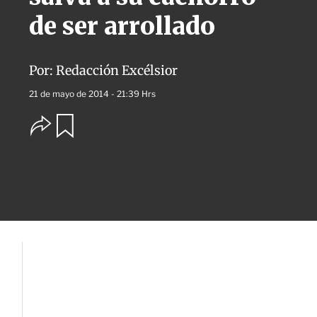
de ser arrollado
Por:
Redacción Excélsior
21 de mayo de 2014 - 21:39 Hrs
O
G
u
p
a
c
r
i
d
o
a
n
r
e
s
d
e
c
o
m
p
a