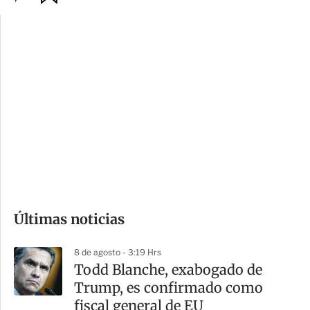
p
u
c
a
i
r
o
d
n
a
e
r
s
d
e
c
o
Últimas noticias
m
p
8 de agosto - 3:19 Hrs
a
Todd Blanche, exabogado de
r
Trump, es confirmado como
t
fiscal general de EU