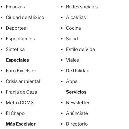
Finanzas
Redes sociales
Ciudad de México
Alcaldías
Deportes
Cocina
Espectáculos
Salud
Sintetika
Estilo de Vida
Especiales
Viajes
Foro Excélsior
De Utilidad
Crisis ambiental
Apps
Franja de Gaza
Servicios
Metro CDMX
Newsletter
El Chapo
Anúnciate
Más Excelsior
Directorio