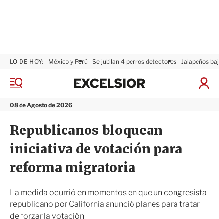
LO DE HOY:
México y Perú
Se jubilan 4 perros detectores
Jalapeños baj
E
x
M
I
c
e
n
n
e
i
08 de Agosto de 2026
ú
l
c
s
i
Republicanos bloquean
i
a
o
r
iniciativa de votación para
r
S
e
reforma migratoria
s
i
ó
La medida ocurrió en momentos en que un congresista
n
republicano por California anunció planes para tratar
de forzar la votación