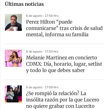
Últimas noticias
m
p
6 de agosto - 17:56 Hrs
a
Perez Hilton “puede
r
comunicarse” tras crisis de salud
t
mental, informa su familia
i
r
6 de agosto - 17:53 Hrs
Melanie Martinez en concierto
CDMX: Día, horario, lugar, setlist
y todo lo que debes saber
6 de agosto - 17:09 Hrs
¿Se rompió la relación? La
insólita razón por la que Lucero
no quiere grabar con Lucerito