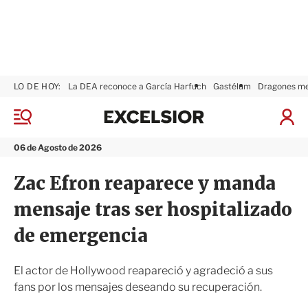
LO DE HOY:
La DEA reconoce a García Harfuch
Gastélum
Dragones m
E
x
M
I
c
e
n
n
e
i
06 de Agosto de 2026
ú
l
c
s
i
Zac Efron reaparece y manda
i
a
o
r
mensaje tras ser hospitalizado
r
S
e
de emergencia
s
i
ó
El actor de Hollywood reapareció y agradeció a sus
n
fans por los mensajes deseando su recuperación.