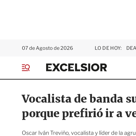
07 de Agosto de 2026
LO DE HOY:
DEA
E
x
M
c
e
e
n
l
ú
s
Vocalista de banda s
i
o
porque prefirió ir a 
r
Oscar Iván Treviño, vocalista y líder de la ag