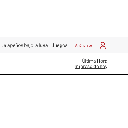
Jalapeños bajo la lupa
Juegos Centroamericanos
Anúnciate
I
n
i
Última Hora
c
Impreso de hoy
i
a
r
S
e
s
i
ó
n