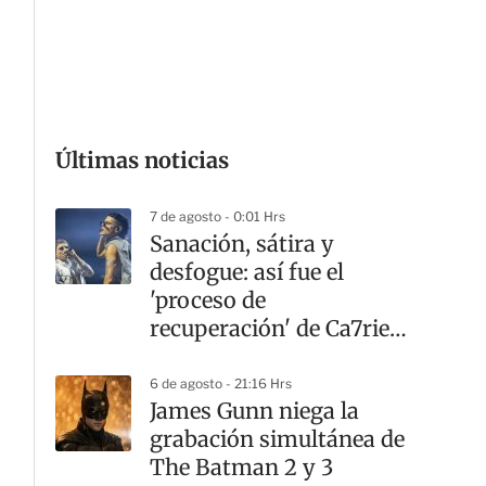
G
Últimas noticias
7 de agosto - 0:01 Hrs
Sanación, sátira y
desfogue: así fue el
'proceso de
recuperación' de Ca7riel
y Paco Amoroso en
CDMX
6 de agosto - 21:16 Hrs
James Gunn niega la
grabación simultánea de
The Batman 2 y 3