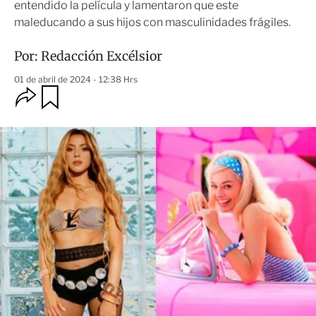
entendido la película y lamentaron que este
maleducando a sus hijos con masculinidades frágiles.
Por:
Redacción Excélsior
01 de abril de 2024 - 12:38 Hrs
O
G
u
p
a
c
r
i
d
o
a
n
r
e
s
d
e
c
o
m
p
a
r
t