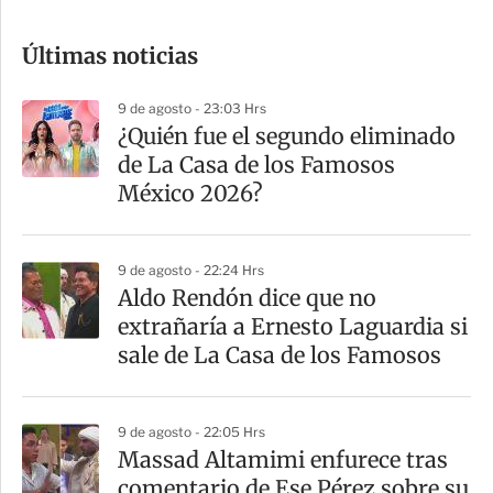
o
Últimas noticias
m
p
9 de agosto - 23:03 Hrs
a
¿Quién fue el segundo eliminado
r
de La Casa de los Famosos
t
México 2026?
i
r
9 de agosto - 22:24 Hrs
Aldo Rendón dice que no
extrañaría a Ernesto Laguardia si
sale de La Casa de los Famosos
9 de agosto - 22:05 Hrs
Massad Altamimi enfurece tras
comentario de Ese Pérez sobre su