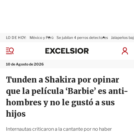
LO DE HOY:
México y Perú
Se jubilan 4 perros detectores
Jalapeños baj
E
x
M
I
c
e
n
n
e
i
10 de Agosto de 2026
ú
l
c
s
i
Tunden a Shakira por opinar
i
a
o
r
que la película ‘Barbie’ es anti-
r
S
e
hombres y no le gustó a sus
s
i
hijos
ó
n
Internautas criticaron a la cantante por no haber