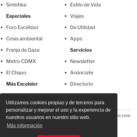
Sintetika
Estilo de Vida
Especiales
Viajes
Foro Excélsior
De Utilidad
Crisis ambiental
Apps
Franja de Gaza
Servicios
Metro CDMX
Newsletter
El Chapo
Anúnciate
Más Excelsior
Directorio
Mujeres
Suscripciones
Utilizamos cookies propias y de terceros para
personalizar y mejorar el uso y la experiencia de
© 2026 Todos los derechos reservados. Prohibida la reproducción total
nuestros usuarios en nuestro sitio web.
o parcial, incluyendo cualquier medio electrónico*
Más información