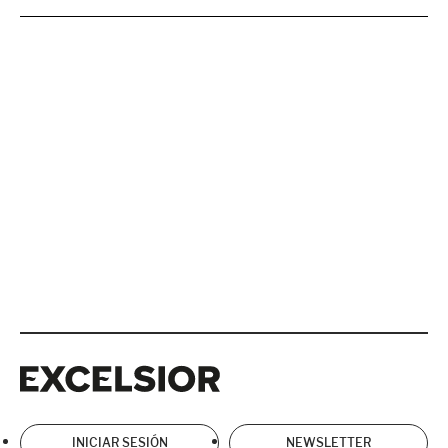
Excelsior
Excelsior
INICIAR SESIÓN
NEWSLETTER