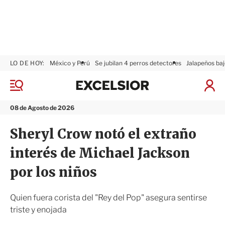
LO DE HOY:
México y Perú
Se jubilan 4 perros detectores
Jalapeños baj
E
x
M
I
c
e
n
n
e
i
08 de Agosto de 2026
ú
l
c
s
i
Sheryl Crow notó el extraño
i
a
o
r
interés de Michael Jackson
r
S
e
por los niños
s
i
ó
Quien fuera corista del "Rey del Pop" asegura sentirse
n
triste y enojada