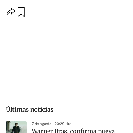
O
G
p
u
c
a
i
r
o
d
n
a
e
r
s
d
e
c
o
Últimas noticias
m
p
7 de agosto - 20:29 Hrs
a
Warner Bros. confirma nueva