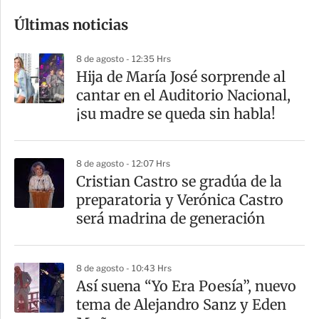
o
Últimas noticias
m
p
8 de agosto - 12:35 Hrs
a
Hija de María José sorprende al
r
cantar en el Auditorio Nacional,
t
¡su madre se queda sin habla!
i
r
8 de agosto - 12:07 Hrs
Cristian Castro se gradúa de la
preparatoria y Verónica Castro
será madrina de generación
8 de agosto - 10:43 Hrs
Así suena “Yo Era Poesía”, nuevo
tema de Alejandro Sanz y Eden