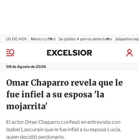
LO DE HOY:
México y Perú
Se jubilan 4 perros detectores
Jalapeños baj
E
x
M
I
c
e
n
n
e
i
08 de Agosto de 2026
ú
l
c
s
i
Omar Chaparro revela que le
i
a
o
r
fue infiel a su esposa 'la
r
S
e
mojarrita'
s
i
ó
El actor Omar Chaparro confesó en entrevista con
n
Isabel Lascurain que le fue infiel a su esposa Lucía,
quien decidió perdonarlo.