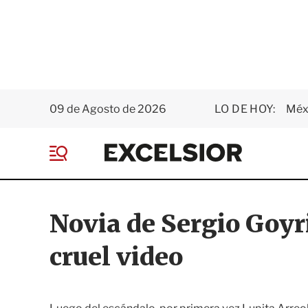
09 de Agosto de 2026
LO DE HOY:
Méxi
E
x
M
c
e
e
n
l
ú
s
Novia de Sergio Goyri
i
o
cruel video
r