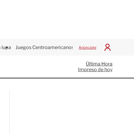
 lupa
Juegos Centroamericanos
Anúnciate
I
n
i
Última Hora
c
Impreso de hoy
i
a
r
S
e
s
i
ó
n