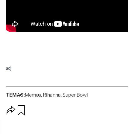
aej
TEMAS:
Memes
Rihanna
Super Bowl
O
G
p
u
c
a