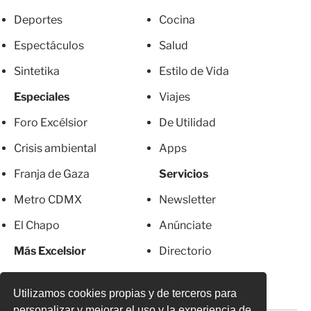
Deportes
Cocina
Espectáculos
Salud
Sintetika
Estilo de Vida
Especiales
Viajes
Foro Excélsior
De Utilidad
Crisis ambiental
Apps
Franja de Gaza
Servicios
Metro CDMX
Newsletter
El Chapo
Anúnciate
Más Excelsior
Directorio
Mujeres
Suscripciones
Utilizamos cookies propias y de terceros para
personalizar y mejorar el uso y la experiencia de