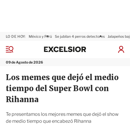
LO DE HOY:
México y Perú
Se jubilan 4 perros detectores
Jalapeños baj
E
x
M
I
c
e
n
n
e
i
09 de Agosto de 2026
ú
l
c
s
i
Los memes que dejó el medio
i
a
o
r
tiempo del Super Bowl con
r
S
e
Rihanna
s
i
ó
Te presentamos los mejores memes que dejó el show
n
de medio tiempo que encabezó Rihanna