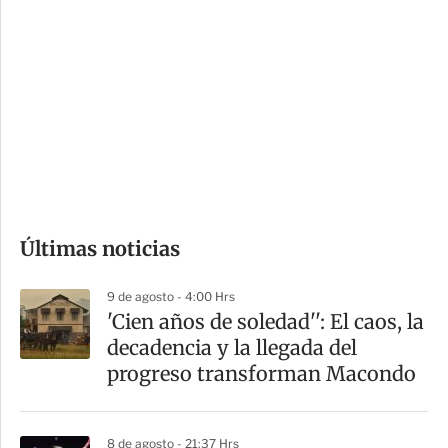
i
r
o
d
n
a
e
r
s
d
e
c
o
Últimas noticias
m
p
9 de agosto - 4:00 Hrs
a
'Cien años de soledad'': El caos, la
r
decadencia y la llegada del
t
progreso transforman Macondo
i
r
8 de agosto - 21:37 Hrs