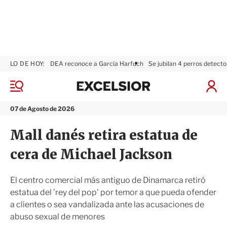
LO DE HOY:
DEA reconoce a García Harfuch
Se jubilan 4 perros detecto
E
x
M
I
c
e
n
n
e
i
07 de Agosto de 2026
ú
l
c
s
i
Mall danés retira estatua de
i
a
o
r
cera de Michael Jackson
r
S
e
s
El centro comercial más antiguo de Dinamarca retiró
i
estatua del 'rey del pop' por temor a que pueda ofender
ó
a clientes o sea vandalizada ante las acusaciones de
n
abuso sexual de menores