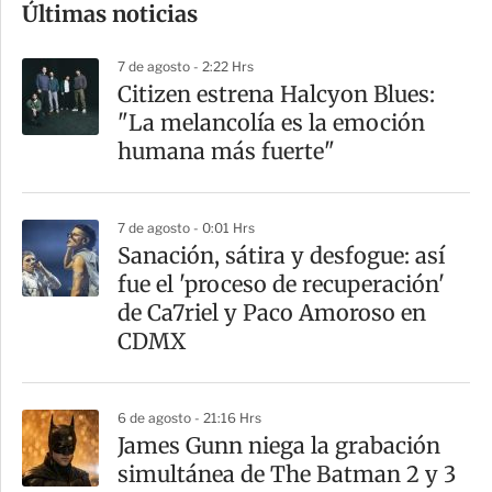
Últimas noticias
m
p
7 de agosto - 2:22 Hrs
a
Citizen estrena Halcyon Blues:
r
"La melancolía es la emoción
t
humana más fuerte"
i
r
7 de agosto - 0:01 Hrs
Sanación, sátira y desfogue: así
fue el 'proceso de recuperación'
de Ca7riel y Paco Amoroso en
CDMX
6 de agosto - 21:16 Hrs
James Gunn niega la grabación
simultánea de The Batman 2 y 3