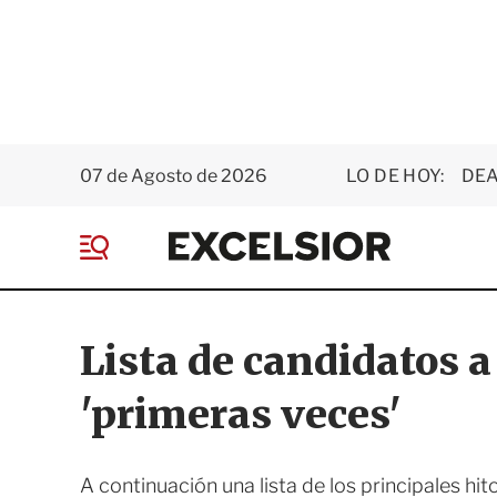
07 de Agosto de 2026
LO DE HOY:
DEA
E
x
M
c
e
e
n
l
ú
s
Lista de candidatos a
i
o
'primeras veces'
r
A continuación una lista de los principales h