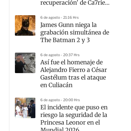
recuperación' de Ca7riel
y Paco Amoroso en
CDMX
6 de agosto - 21:16 Hrs
James Gunn niega la
grabación simultánea de
The Batman 2 y 3
6 de agosto - 20:37 Hrs
Así fue el homenaje de
Alejandro Fierro a César
Gastélum tras el ataque
en Culiacán
6 de agosto - 20:00 Hrs
El incidente que puso en
riesgo la seguridad de la
Princesa Leonor en el
Mundial 2026