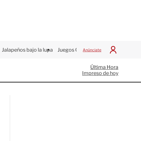
Jalapeños bajo la lupa
Juegos Centroamericanos
Anúnciate
I
n
i
Última Hora
c
Impreso de hoy
i
a
r
S
e
s
i
ó
n