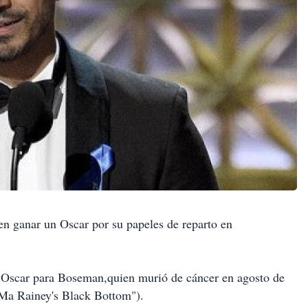
n ganar un Oscar por su papeles de reparto en
ar para Boseman,quien murió de cáncer en agosto de
"Ma Rainey's Black Bottom").