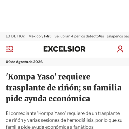
LO DE HOY:
México y Perú
Se jubilan 4 perros detectores
Jalapeños baj
E
x
M
I
c
e
n
n
e
i
09 de Agosto de 2026
ú
l
c
s
i
'Kompa Yaso' requiere
i
a
o
r
trasplante de riñón; su familia
r
S
e
pide ayuda económica
s
i
ó
El comediante 'Kompa Yaso' requiere de un trasplante
n
de riñón y varias sesiones de hemodiálisis, por lo que su
familia pide ayuda económica a fanáticos