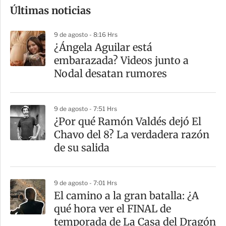
Últimas noticias
m
p
9 de agosto - 8:16 Hrs
a
¿Ángela Aguilar está
r
embarazada? Videos junto a
t
Nodal desatan rumores
i
r
9 de agosto - 7:51 Hrs
¿Por qué Ramón Valdés dejó El
Chavo del 8? La verdadera razón
de su salida
9 de agosto - 7:01 Hrs
El camino a la gran batalla: ¿A
qué hora ver el FINAL de
temporada de La Casa del Dragón