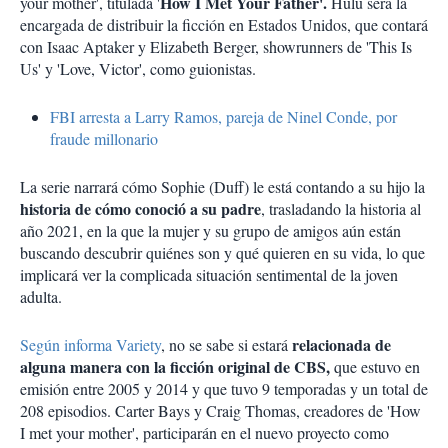
How I Met Your Father'.
your mother', titulada '
Hulu será la
encargada de distribuir la ficción en Estados Unidos, que contará
con Isaac Aptaker y Elizabeth Berger, showrunners de 'This Is
Us' y 'Love, Victor', como guionistas.
FBI arresta a Larry Ramos, pareja de Ninel Conde, por
fraude millonario
La serie narrará cómo Sophie (Duff) le está contando a su hijo la
historia de cómo conoció a su padre
, trasladando la historia al
año 2021, en la que la mujer y su grupo de amigos aún están
buscando descubrir quiénes son y qué quieren en su vida, lo que
implicará ver la complicada situación sentimental de la joven
adulta.
relacionada de
Según informa Variety
, no se sabe si estará
alguna manera con la ficción original de CBS,
que estuvo en
emisión entre 2005 y 2014 y que tuvo 9 temporadas y un total de
208 episodios. Carter Bays y Craig Thomas, creadores de 'How
I met your mother', participarán en el nuevo proyecto como