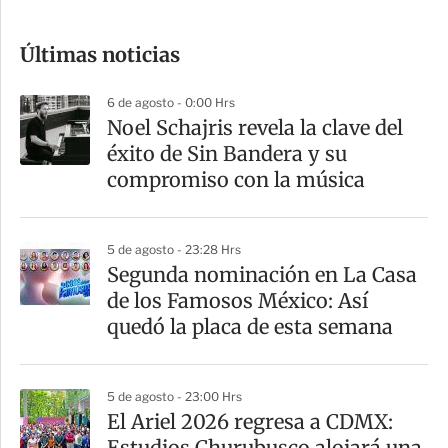
c
o
Últimas noticias
m
p
6 de agosto - 0:00 Hrs
a
Noel Schajris revela la clave del
r
éxito de Sin Bandera y su
t
compromiso con la música
i
r
5 de agosto - 23:28 Hrs
Segunda nominación en La Casa
de los Famosos México: Así
quedó la placa de esta semana
5 de agosto - 23:00 Hrs
El Ariel 2026 regresa a CDMX:
Estudios Churubusco alojará una