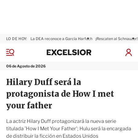
LO DE HOY:
La DEA reconoce a García Harfuch
¡Rescaten al Schnauzer!
E
x
M
I
c
e
n
n
e
i
06 de Agosto de 2026
ú
l
c
s
i
Hilary Duff será la
i
a
o
r
protagonista de How I met
r
S
e
your father
s
i
ó
La actriz Hilary Duff protagonizará la nueva serie
n
titulada 'How I Met Your Father'; Hulu será la encargada
de distribuir la ficción en Estados Unidos