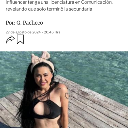
influencer tenga una licenciatura en Comunicación,
revelando que solo terminó la secundaria
Por:
G. Pacheco
27 de agosto de 2024 - 20:46 Hrs
O
G
u
p
a
c
r
i
d
o
a
n
r
e
s
d
e
c
o
m
p
a
r
t