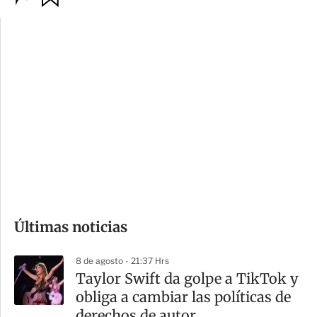
p
u
c
a
i
r
o
d
n
a
e
r
s
d
e
c
o
Últimas noticias
m
p
8 de agosto - 21:37 Hrs
a
Taylor Swift da golpe a TikTok y
r
obliga a cambiar las políticas de
t
derechos de autor