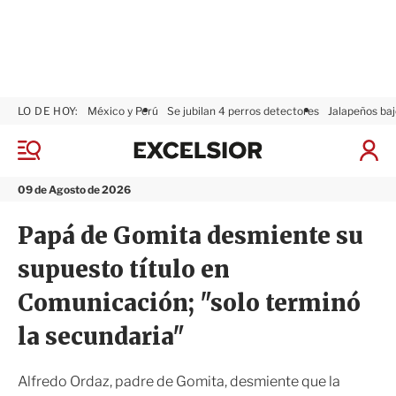
LO DE HOY:
México y Perú
Se jubilan 4 perros detectores
Jalapeños baj
E
x
M
I
c
e
n
n
e
i
09 de Agosto de 2026
ú
l
c
s
i
Papá de Gomita desmiente su
i
a
o
r
supuesto título en
r
S
e
Comunicación; "solo terminó
s
i
la secundaria"
ó
n
Alfredo Ordaz, padre de Gomita, desmiente que la