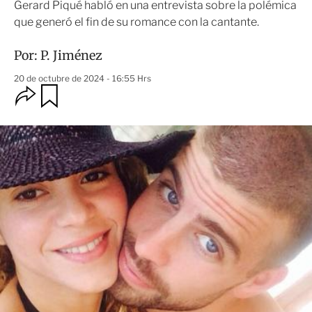
Gerard Piqué habló en una entrevista sobre la polémica
que generó el fin de su romance con la cantante.
Por:
P. Jiménez
20 de octubre de 2024 - 16:55 Hrs
O
G
u
p
a
c
r
i
d
o
a
n
r
e
s
d
e
c
o
m
p
a
r
t