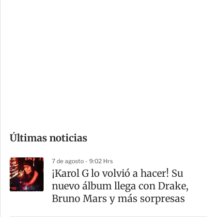
c
a
i
r
o
d
n
a
e
r
s
d
e
c
o
Últimas noticias
m
p
7 de agosto - 9:02 Hrs
a
¡Karol G lo volvió a hacer! Su
r
nuevo álbum llega con Drake,
t
Bruno Mars y más sorpresas
i