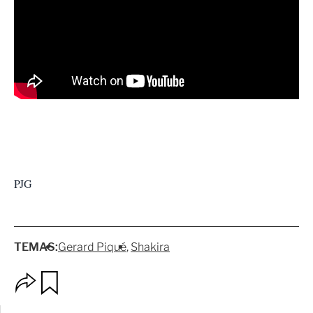
PJG
TEMAS:
Gerard Piqué
Shakira
O
G
p
u