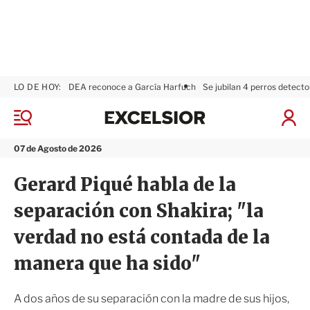
LO DE HOY:
DEA reconoce a García Harfuch
Se jubilan 4 perros detecto
E
x
M
I
c
e
n
n
e
i
07 de Agosto de 2026
ú
l
c
s
i
Gerard Piqué habla de la
i
a
o
r
separación con Shakira; "la
r
S
e
verdad no está contada de la
s
i
manera que ha sido"
ó
n
A dos años de su separación con la madre de sus hijos,