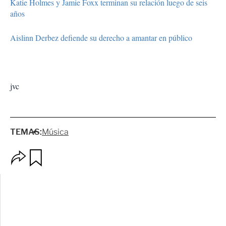
Katie Holmes y Jamie Foxx terminan su relación luego de seis
años
Aislinn Derbez defiende su derecho a amantar en público
jvc
TEMAS:
Música
O
G
p
u
c
a
i
r
o
d