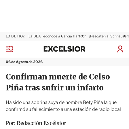
LO DE HOY:
La DEA reconoce a García Harfuch
¡Rescaten al Schnauzer!
E
x
M
I
c
e
n
n
e
i
06 de Agosto de 2026
ú
l
c
s
i
Confirman muerte de Celso
i
a
o
r
Piña tras sufrir un infarto
r
S
e
s
Ha sido una sobrina suya de nombre Bety Piña la que
i
confirmó su fallecimiento a una estación de radio local
ó
n
Por:
Redacción Excélsior