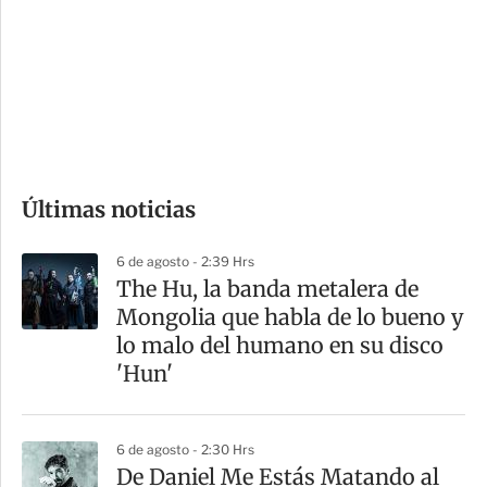
n
a
e
r
s
d
e
c
o
Últimas noticias
m
p
6 de agosto - 2:39 Hrs
a
The Hu, la banda metalera de
r
Mongolia que habla de lo bueno y
t
lo malo del humano en su disco
i
'Hun'
r
6 de agosto - 2:30 Hrs
De Daniel Me Estás Matando al