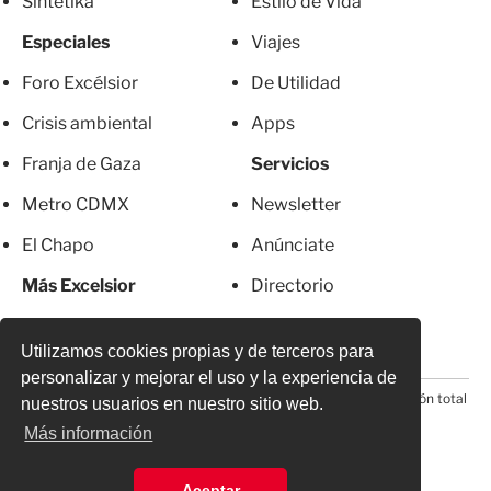
Sintetika
Estilo de Vida
Especiales
Viajes
Foro Excélsior
De Utilidad
Crisis ambiental
Apps
Franja de Gaza
Servicios
Metro CDMX
Newsletter
El Chapo
Anúnciate
Más Excelsior
Directorio
Mujeres
Suscripciones
Utilizamos cookies propias y de terceros para
personalizar y mejorar el uso y la experiencia de
© 2026 Todos los derechos reservados. Prohibida la reproducción total
nuestros usuarios en nuestro sitio web.
o parcial, incluyendo cualquier medio electrónico*
Más información
Aceptar