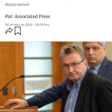
abuso sexual
Por:
Associated Press
30 de abril de 2019 - 16:59 Hrs
O
G
u
p
a
c
r
i
d
o
a
n
r
e
s
d
e
c
o
m
p
a
r
t
i