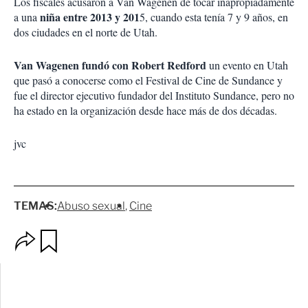
Los fiscales acusaron a Van Wagenen de tocar inapropiadamente
niña entre 2013 y 201
a una
5, cuando esta tenía 7 y 9 años, en
dos ciudades en el norte de Utah.
Van Wagenen fundó con Robert Redford
un evento en Utah
que pasó a conocerse como el Festival de Cine de Sundance y
fue el director ejecutivo fundador del Instituto Sundance, pero no
ha estado en la organización desde hace más de dos décadas.
jvc
TEMAS:
Abuso sexual
Cine
O
G
p
u
c
a
i
r