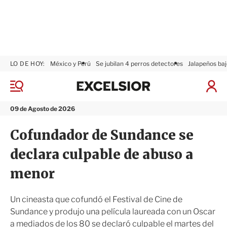
LO DE HOY:
México y Perú
Se jubilan 4 perros detectores
Jalapeños baj
E
x
M
I
c
e
n
n
e
i
09 de Agosto de 2026
ú
l
c
s
i
Cofundador de Sundance se
i
a
o
r
declara culpable de abuso a
r
S
e
menor
s
i
ó
Un cineasta que cofundó el Festival de Cine de
n
Sundance y produjo una película laureada con un Oscar
a mediados de los 80 se declaró culpable el martes del