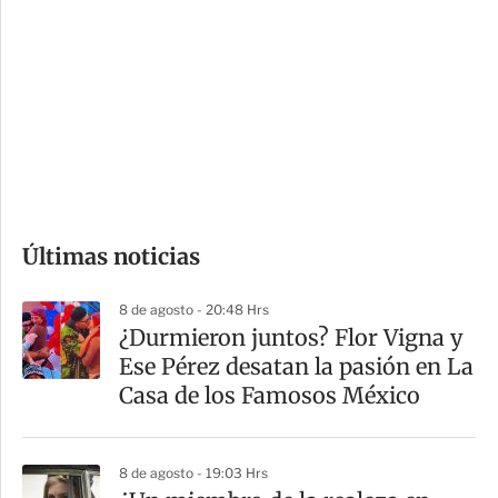
o
d
n
a
e
r
s
d
e
c
o
Últimas noticias
m
p
8 de agosto - 20:48 Hrs
a
¿Durmieron juntos? Flor Vigna y
r
Ese Pérez desatan la pasión en La
t
Casa de los Famosos México
i
r
8 de agosto - 19:03 Hrs