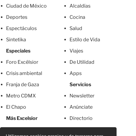
Ciudad de México
Alcaldías
Deportes
Cocina
Espectáculos
Salud
Sintetika
Estilo de Vida
Especiales
Viajes
Foro Excélsior
De Utilidad
Crisis ambiental
Apps
Franja de Gaza
Servicios
Metro CDMX
Newsletter
El Chapo
Anúnciate
Más Excelsior
Directorio
Mujeres
Suscripciones