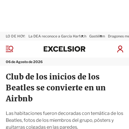
LO DE HOY:
La DEA reconoce a García Harfuch
Gastélum
Dragones m
E
x
M
I
c
e
n
n
e
i
06 de Agosto de 2026
ú
l
c
s
i
Club de los inicios de los
i
a
o
r
Beatles se convierte en un
r
S
e
Airbnb
s
i
ó
Las habitaciones fueron decoradas con temática de los
n
Beatles, fotos de los miembros del grupo, pósters y
guitarras colgadas en las paredes.