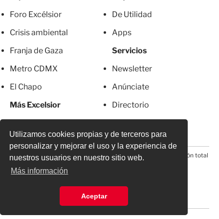
Foro Excélsior
De Utilidad
Crisis ambiental
Apps
Franja de Gaza
Servicios
Metro CDMX
Newsletter
El Chapo
Anúnciate
Más Excelsior
Directorio
Mujeres
Suscripciones
Utilizamos cookies propias y de terceros para
personalizar y mejorar el uso y la experiencia de
© 2026 Todos los derechos reservados. Prohibida la reproducción total
nuestros usuarios en nuestro sitio web.
o parcial, incluyendo cualquier medio electrónico*
Más información
Aceptar