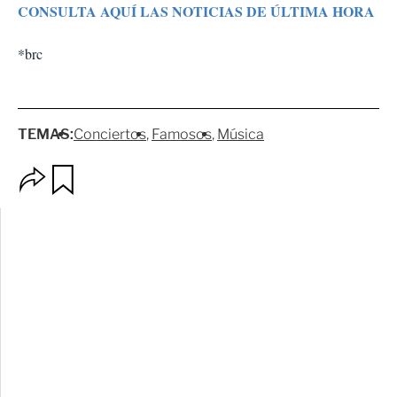
CONSULTA AQUÍ LAS NOTICIAS DE ÚLTIMA HORA
*brc
TEMAS:
Conciertos
Famosos
Música
O
G
p
u
c
a
i
r
o
d
n
a
e
r
s
d