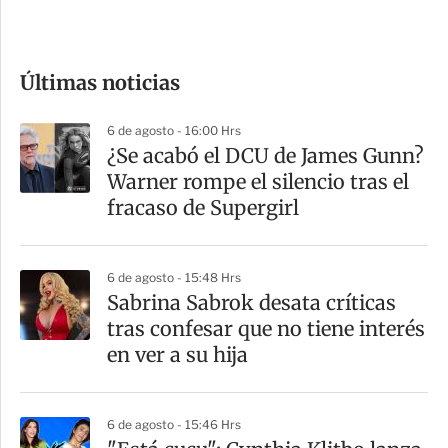
e
c
o
Últimas noticias
m
p
6 de agosto - 16:00 Hrs
a
¿Se acabó el DCU de James Gunn?
r
Warner rompe el silencio tras el
t
fracaso de Supergirl
i
r
6 de agosto - 15:48 Hrs
Sabrina Sabrok desata críticas
tras confesar que no tiene interés
en ver a su hija
6 de agosto - 15:46 Hrs