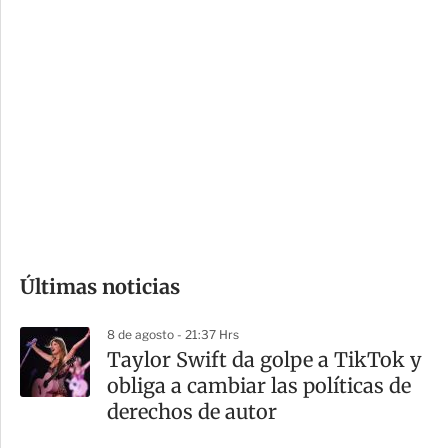
c
a
i
r
o
d
n
a
e
r
s
d
e
c
o
Últimas noticias
m
p
8 de agosto - 21:37 Hrs
a
Taylor Swift da golpe a TikTok y
r
obliga a cambiar las políticas de
t
derechos de autor
i