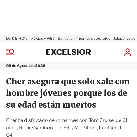
LO DE HOY:
México y Perú
Se jubilan 4 perros detectores
Jalapeños baj
E
x
M
I
c
e
n
n
e
i
09 de Agosto de 2026
ú
l
c
s
i
Cher asegura que solo sale con
i
a
o
r
hombre jóvenes porque los de
r
S
e
su edad están muertos
s
i
ó
Cher ha disfrutado de romances con Tom Cruise, de 61
n
años, Richie Sambora, de 64, y Val Kilmer, también de
64.