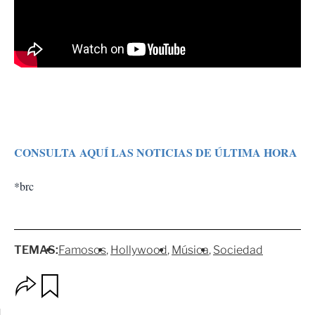
CONSULTA AQUÍ LAS NOTICIAS DE ÚLTIMA HORA
*brc
TEMAS:
Famosos
Hollywood
Música
Sociedad
O
G
p
u