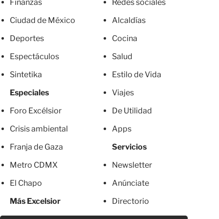
Finanzas
Redes sociales
Ciudad de México
Alcaldías
Deportes
Cocina
Espectáculos
Salud
Sintetika
Estilo de Vida
Especiales
Viajes
Foro Excélsior
De Utilidad
Crisis ambiental
Apps
Franja de Gaza
Servicios
Metro CDMX
Newsletter
El Chapo
Anúnciate
Más Excelsior
Directorio