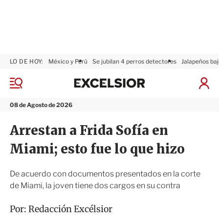
LO DE HOY:
México y Perú
Se jubilan 4 perros detectores
Jalapeños baj
E
x
M
I
c
e
n
n
e
i
08 de Agosto de 2026
ú
l
c
s
i
Arrestan a Frida Sofía en
i
a
o
r
Miami; esto fue lo que hizo
r
S
e
s
De acuerdo con documentos presentados en la corte
i
de Miami, la joven tiene dos cargos en su contra
ó
n
Por:
Redacción Excélsior