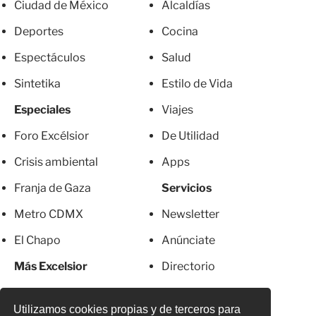
Ciudad de México
Alcaldías
Deportes
Cocina
Espectáculos
Salud
Sintetika
Estilo de Vida
Especiales
Viajes
Foro Excélsior
De Utilidad
Crisis ambiental
Apps
Franja de Gaza
Servicios
Metro CDMX
Newsletter
El Chapo
Anúnciate
Más Excelsior
Directorio
Mujeres
Suscripciones
Utilizamos cookies propias y de terceros para