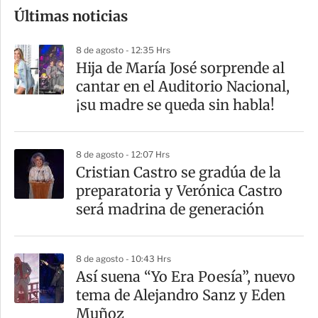
Últimas noticias
m
p
8 de agosto - 12:35 Hrs
a
Hija de María José sorprende al
r
cantar en el Auditorio Nacional,
t
¡su madre se queda sin habla!
i
r
8 de agosto - 12:07 Hrs
Cristian Castro se gradúa de la
preparatoria y Verónica Castro
será madrina de generación
8 de agosto - 10:43 Hrs
Así suena “Yo Era Poesía”, nuevo
tema de Alejandro Sanz y Eden
Muñoz