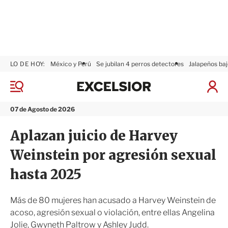
LO DE HOY:
México y Perú
Se jubilan 4 perros detectores
Jalapeños baj
E
x
M
I
c
e
n
n
e
i
07 de Agosto de 2026
ú
l
c
s
i
Aplazan juicio de Harvey
i
a
o
r
Weinstein por agresión sexual
r
S
e
hasta 2025
s
i
ó
Más de 80 mujeres han acusado a Harvey Weinstein de
n
acoso, agresión sexual o violación, entre ellas Angelina
Jolie, Gwyneth Paltrow y Ashley Judd.