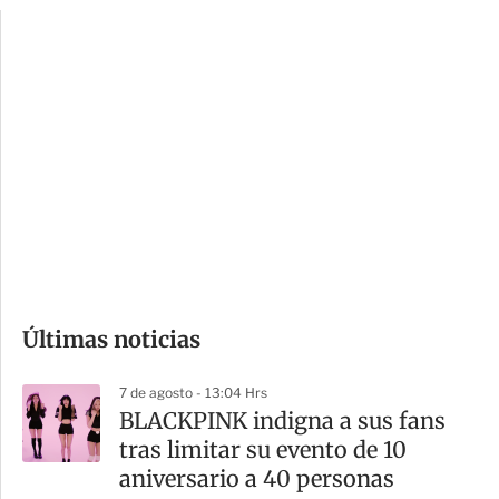
p
u
c
a
i
r
o
d
n
a
e
r
s
d
e
c
o
Últimas noticias
m
p
7 de agosto - 13:04 Hrs
a
BLACKPINK indigna a sus fans
r
tras limitar su evento de 10
t
aniversario a 40 personas