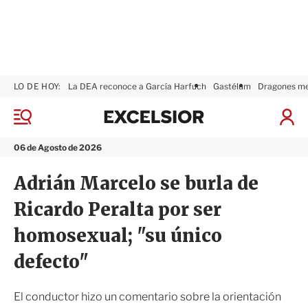
LO DE HOY:
La DEA reconoce a García Harfuch
Gastélum
Dragones m
E
x
M
I
c
e
n
n
e
i
06 de Agosto de 2026
ú
l
c
s
i
Adrián Marcelo se burla de
i
a
o
r
Ricardo Peralta por ser
r
S
e
homosexual; "su único
s
i
defecto"
ó
n
El conductor hizo un comentario sobre la orientación