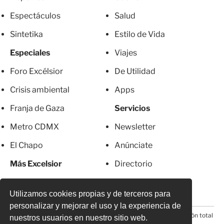
Espectáculos
Salud
Sintetika
Estilo de Vida
Especiales
Viajes
Foro Excélsior
De Utilidad
Crisis ambiental
Apps
Franja de Gaza
Servicios
Metro CDMX
Newsletter
El Chapo
Anúnciate
Más Excelsior
Directorio
Mujeres
Suscripciones
Utilizamos cookies propias y de terceros para
personalizar y mejorar el uso y la experiencia de
© 2026 Todos los derechos reservados. Prohibida la reproducción total
nuestros usuarios en nuestro sitio web.
o parcial, incluyendo cualquier medio electrónico*