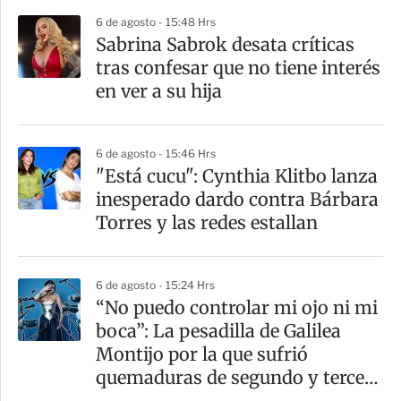
p
6 de agosto - 15:48 Hrs
a
Sabrina Sabrok desata críticas
r
tras confesar que no tiene interés
t
en ver a su hija
i
r
6 de agosto - 15:46 Hrs
"Está cucu": Cynthia Klitbo lanza
inesperado dardo contra Bárbara
Torres y las redes estallan
6 de agosto - 15:24 Hrs
“No puedo controlar mi ojo ni mi
boca”: La pesadilla de Galilea
Montijo por la que sufrió
quemaduras de segundo y tercer
grado