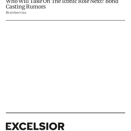
Excelsior
Excelsior