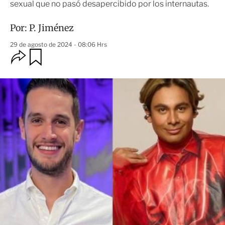
sexual que no pasó desapercibido por los internautas.
Por:
P. Jiménez
29 de agosto de 2024 - 08:06 Hrs
O
G
u
p
a
c
r
i
d
o
a
n
r
e
s
d
e
c
o
m
p
a
r
t
i
r