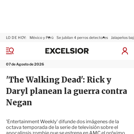
LO DE HOY:
México y Perú
Se jubilan 4 perros detectores
Jalapeños baj
E
x
M
I
c
e
n
n
e
i
07 de Agosto de 2026
ú
l
c
s
i
'The Walking Dead': Rick y
i
a
o
r
Daryl planean la guerra contra
r
S
e
Negan
s
i
ó
n
'Entertainment Weekly' difunde dos imágenes de la
octava temporada de la serie de televisión sobre el
apocalipsis zombie que se estrena en AMC el próximo