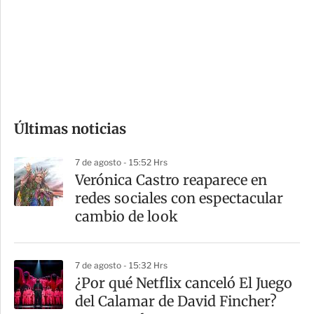
e
r
s
d
e
c
o
Últimas noticias
m
p
7 de agosto - 15:52 Hrs
a
Verónica Castro reaparece en
r
redes sociales con espectacular
t
cambio de look
i
r
7 de agosto - 15:32 Hrs
¿Por qué Netflix canceló El Juego
del Calamar de David Fincher?