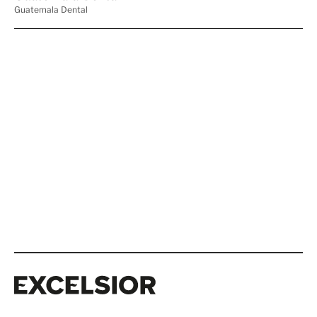
Excelsior
Excelsior