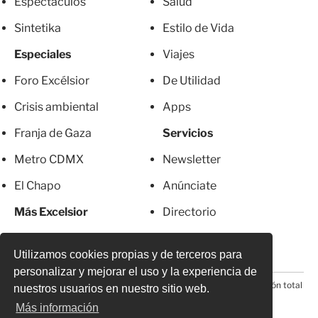
Espectáculos
Salud
Sintetika
Estilo de Vida
Especiales
Viajes
Foro Excélsior
De Utilidad
Crisis ambiental
Apps
Franja de Gaza
Servicios
Metro CDMX
Newsletter
El Chapo
Anúnciate
Más Excelsior
Directorio
Mujeres
Suscripciones
Utilizamos cookies propias y de terceros para
personalizar y mejorar el uso y la experiencia de
© 2026 Todos los derechos reservados. Prohibida la reproducción total
nuestros usuarios en nuestro sitio web.
o parcial, incluyendo cualquier medio electrónico*
Más información