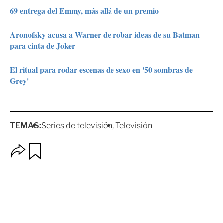
69 entrega del Emmy, más allá de un premio
Aronofsky acusa a Warner de robar ideas de su Batman
para cinta de Joker
El ritual para rodar escenas de sexo en '50 sombras de
Grey'
TEMAS:
Series de televisión
Televisión
O
G
p
u
c
a
i
r
o
d
n
a