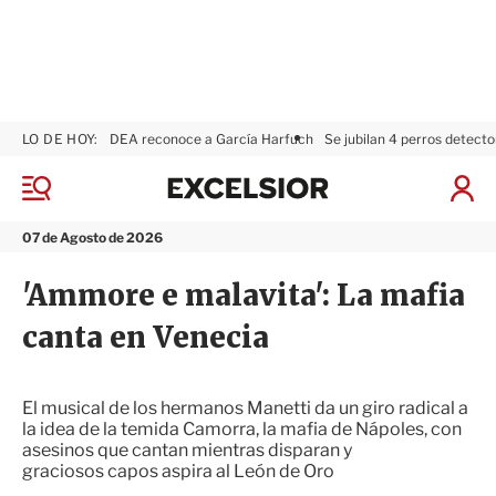
LO DE HOY:
DEA reconoce a García Harfuch
Se jubilan 4 perros detecto
E
x
M
I
c
e
n
n
e
i
07 de Agosto de 2026
ú
l
c
s
i
'Ammore e malavita': La mafia
i
a
o
r
canta en Venecia
r
S
e
s
i
El musical de los hermanos Manetti da un giro radical a
ó
la idea de la temida Camorra, la mafia de Nápoles, con
n
asesinos que cantan mientras disparan y
graciosos capos aspira al León de Oro