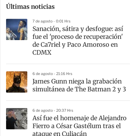
Últimas noticias
m
p
7 de agosto - 0:01 Hrs
a
Sanación, sátira y desfogue: así
r
fue el 'proceso de recuperación'
t
de Ca7riel y Paco Amoroso en
i
CDMX
r
6 de agosto - 21:16 Hrs
James Gunn niega la grabación
simultánea de The Batman 2 y 3
6 de agosto - 20:37 Hrs
Así fue el homenaje de Alejandro
Fierro a César Gastélum tras el
ataque en Culiacán