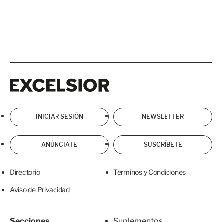
Excelsior
Excelsior
INICIAR SESIÓN
NEWSLETTER
ANÚNCIATE
SUSCRÍBETE
Directorio
Términos y Condiciones
Aviso de Privacidad
Secciones
Suplementos