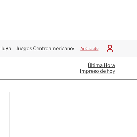
 lupa
Juegos Centroamericanos
Anúnciate
I
n
i
Última Hora
c
Impreso de hoy
i
a
r
S
e
s
i
ó
n