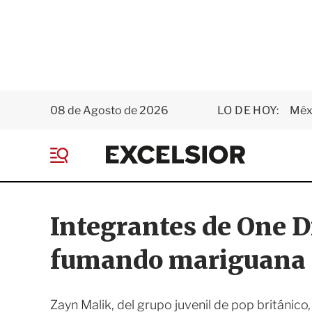
08 de Agosto de 2026
LO DE HOY:
Méxi
E
x
M
c
e
e
n
l
ú
s
Integrantes de One D
i
o
fumando mariguana
r
Zayn Malik, del grupo juvenil de pop británico