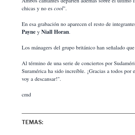
Ambos cantantes departen además sobre el último l
chicas y no es
cool
".
En esa grabación no aparecen el resto de integrante
Payne
Niall Horan
y
.
Los mánagers del grupo británico han señalado que
Al término de una serie de conciertos por Sudaméric
Suramérica ha sido increíble. ¡Gracias a todos por
voy a descansar!".
cmd
TEMAS: