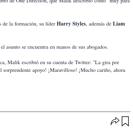
ibro de One Direction, que Malik describió como "muy para
Harry Styles
Liam
s de la formación, su líder
, además de
 el asunto se encuentra en manos de sus abogados.
a, Malik escribió en su cuenta de Twitter: "La gira por
 el sorprendente apoyo! ¡Maravilloso! ¡Mucho cariño, ahora
O
p
u