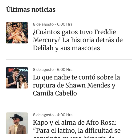
o
Últimas noticias
m
p
8 de agosto - 6:00 Hrs
a
¿Cuántos gatos tuvo Freddie
r
Mercury? La historia detrás de
t
Delilah y sus mascotas
i
r
8 de agosto - 6:00 Hrs
Lo que nadie te contó sobre la
ruptura de Shawn Mendes y
Camila Cabello
8 de agosto - 4:00 Hrs
Kapo y el alma de Afro Rosa:
"Para el latino, la dificultad se