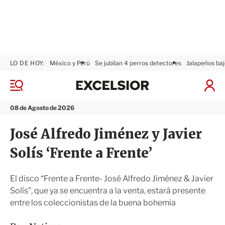
LO DE HOY:
México y Perú
Se jubilan 4 perros detectores
Jalapeños baj
E
x
M
I
c
e
n
n
e
i
08 de Agosto de 2026
ú
l
c
s
i
José Alfredo Jiménez y Javier
i
a
o
r
Solís ‘Frente a Frente’
r
S
e
s
El disco “Frente a Frente- José Alfredo Jiménez & Javier
i
Solís”, que ya se encuentra a la venta, estará presente
ó
entre los coleccionistas de la buena bohemia
n