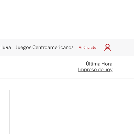
 lupa
Juegos Centroamericanos
Anúnciate
I
n
i
Última Hora
c
Impreso de hoy
i
a
r
S
e
s
i
ó
n