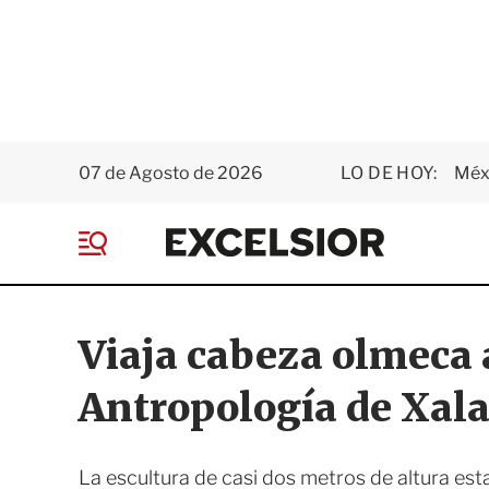
07 de Agosto de 2026
LO DE HOY:
Méxi
E
x
M
c
e
e
n
l
ú
s
Viaja cabeza olmeca 
i
o
Antropología de Xal
r
La escultura de casi dos metros de altura est