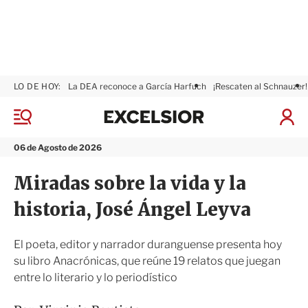
LO DE HOY:
La DEA reconoce a García Harfuch
¡Rescaten al Schnauzer!
E
x
M
I
c
e
n
n
e
i
06 de Agosto de 2026
ú
l
c
s
i
Miradas sobre la vida y la
i
a
o
r
historia, José Ángel Leyva
r
S
e
s
El poeta, editor y narrador duranguense presenta hoy
i
su libro Anacrónicas, que reúne 19 relatos que juegan
ó
entre lo literario y lo periodístico
n