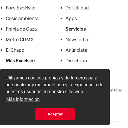
Foro Excélsior
De Utilidad
Crisis ambiental
Apps
Franja de Gaza
Servicios
Metro CDMX
Newsletter
El Chapo
Anúnciate
Más Excelsior
Directorio
Mujeres
Suscripciones
Utilizamos cookies propias y de terceros para
personalizar y mejorar el uso y la experiencia de
© 2026 Todos los derechos reservados. Prohibida la reproducción total
nuestros usuarios en nuestro sitio web.
o parcial, incluyendo cualquier medio electrónico*
Más información
Aceptar