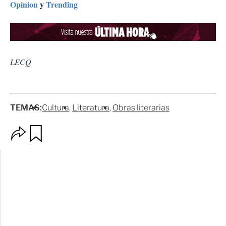
Opinion
y
Trending
LECQ
TEMAS:
Cultura
Literatura
Obras literarias
O
G
p
u
c
a
i
r
o
d
n
a
e
r