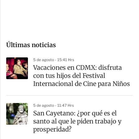
s
d
e
c
o
Últimas noticias
m
p
5 de agosto - 15:41 Hrs
a
Vacaciones en CDMX: disfruta
r
con tus hijos del Festival
t
Internacional de Cine para Niños
i
r
5 de agosto - 11:47 Hrs
San Cayetano: ¿por qué es el
santo al que le piden trabajo y
prosperidad?