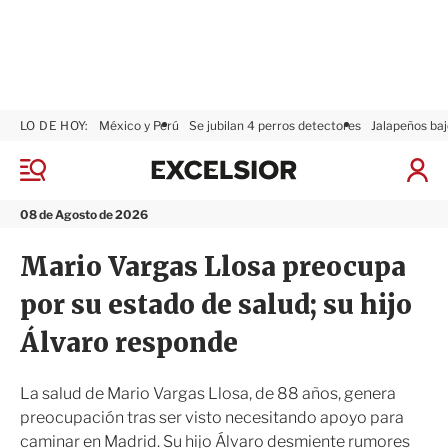
LO DE HOY:
México y Perú
Se jubilan 4 perros detectores
Jalapeños baj
E
x
M
I
c
e
n
n
e
i
08 de Agosto de 2026
ú
l
c
s
i
Mario Vargas Llosa preocupa
i
a
o
r
por su estado de salud; su hijo
r
S
e
Álvaro responde
s
i
ó
La salud de Mario Vargas Llosa, de 88 años, genera
n
preocupación tras ser visto necesitando apoyo para
caminar en Madrid. Su hijo Álvaro desmiente rumores