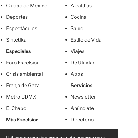
Ciudad de México
Alcaldías
Deportes
Cocina
Espectáculos
Salud
Sintetika
Estilo de Vida
Especiales
Viajes
Foro Excélsior
De Utilidad
Crisis ambiental
Apps
Franja de Gaza
Servicios
Metro CDMX
Newsletter
El Chapo
Anúnciate
Más Excelsior
Directorio
Mujeres
Suscripciones