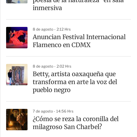
t
inmersiva
i
r
8 de agosto - 2:12 Hrs
Anuncian Festival Internacional
Flamenco en CDMX
8 de agosto - 2:02 Hrs
Betty, artista oaxaqueña que
transforma en arte la voz del
pueblo negro
7 de agosto - 14:56 Hrs
¿Cómo se reza la coronilla del
milagroso San Charbel?