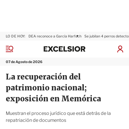
LO DE HOY:
DEA reconoce a García Harfuch
Se jubilan 4 perros detecto
E
x
M
I
c
e
n
n
e
i
07 de Agosto de 2026
ú
l
c
s
i
La recuperación del
i
a
o
r
patrimonio nacional;
r
S
e
exposición en Memórica
s
i
ó
Muestran el proceso jurídico que está detrás de la
n
repatriación de documentos