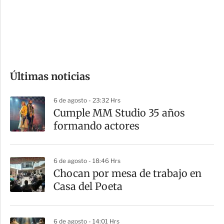
s
d
e
c
o
Últimas noticias
m
p
6 de agosto - 23:32 Hrs
a
Cumple MM Studio 35 años
r
formando actores
t
i
6 de agosto - 18:46 Hrs
r
Chocan por mesa de trabajo en
Casa del Poeta
6 de agosto - 14:01 Hrs