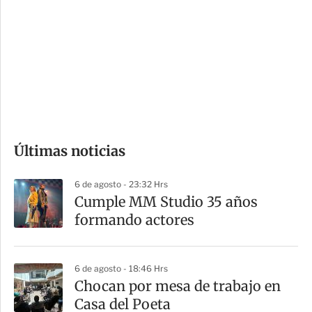
n
a
e
r
s
d
e
c
o
Últimas noticias
m
p
6 de agosto - 23:32 Hrs
a
Cumple MM Studio 35 años
r
formando actores
t
i
6 de agosto - 18:46 Hrs
r
Chocan por mesa de trabajo en
Casa del Poeta