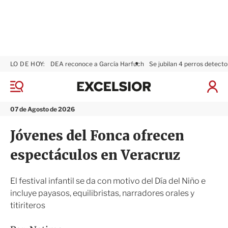
LO DE HOY:
DEA reconoce a García Harfuch
Se jubilan 4 perros detecto
E
x
M
I
c
e
n
n
e
i
07 de Agosto de 2026
ú
l
c
s
i
Jóvenes del Fonca ofrecen
i
a
o
r
espectáculos en Veracruz
r
S
e
s
El festival infantil se da con motivo del Día del Niño e
i
incluye payasos, equilibristas, narradores orales y
ó
titiriteros
n