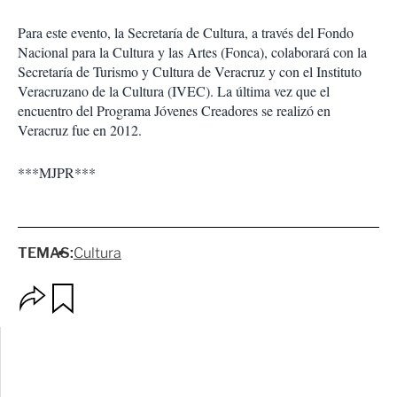
Para este evento, la Secretaría de Cultura, a través del Fondo
Nacional para la Cultura y las Artes (Fonca), colaborará con la
Secretaría de Turismo y Cultura de Veracruz y con el Instituto
Veracruzano de la Cultura (IVEC). La última vez que el
encuentro del Programa Jóvenes Creadores se realizó en
Veracruz fue en 2012.
***MJPR***
TEMAS:
Cultura
O
G
p
u
c
a
i
r
o
d