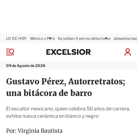
LO DE HOY:
México y Perú
Se jubilan 4 perros detectores
Jalapeños baj
E
x
M
I
c
e
n
n
e
i
09 de Agosto de 2026
ú
l
c
s
i
Gustavo Pérez, Autorretratos;
i
a
o
r
una bitácora de barro
r
S
e
s
El escultor mexicano, quien celebra 50 años de carrera,
i
exhibe nueva cerámica en blanco y negro
ó
n
Por:
Virginia Bautista