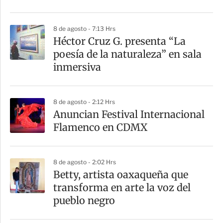
r
8 de agosto - 7:13 Hrs
Héctor Cruz G. presenta “La
poesía de la naturaleza” en sala
inmersiva
8 de agosto - 2:12 Hrs
Anuncian Festival Internacional
Flamenco en CDMX
8 de agosto - 2:02 Hrs
Betty, artista oaxaqueña que
transforma en arte la voz del
pueblo negro