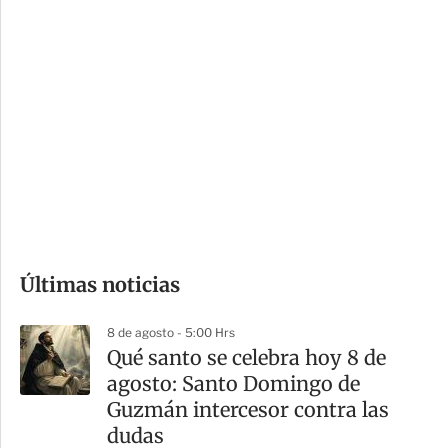
c
a
i
r
o
d
n
a
e
r
s
d
e
c
o
Últimas noticias
m
p
8 de agosto - 5:00 Hrs
a
Qué santo se celebra hoy 8 de
r
agosto: Santo Domingo de
t
Guzmán intercesor contra las
i
dudas