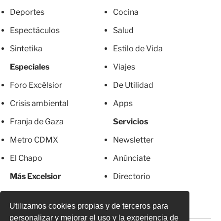
Deportes
Cocina
Espectáculos
Salud
Sintetika
Estilo de Vida
Especiales
Viajes
Foro Excélsior
De Utilidad
Crisis ambiental
Apps
Franja de Gaza
Servicios
Metro CDMX
Newsletter
El Chapo
Anúnciate
Más Excelsior
Directorio
Mujeres
Suscripciones
Utilizamos cookies propias y de terceros para
personalizar y mejorar el uso y la experiencia de