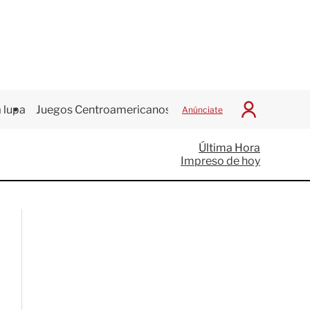
 lupa
Juegos Centroamericanos
Anúnciate
I
n
i
Última Hora
c
Impreso de hoy
i
a
r
S
e
s
i
ó
n