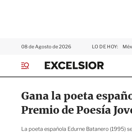
08 de Agosto de 2026
LO DE HOY:
Méxi
E
x
M
c
e
e
n
l
ú
s
Gana la poeta españo
i
o
Premio de Poesía Jov
r
La poeta española Edurne Batanero (1995) se