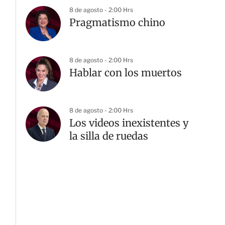
8 de agosto - 2:00 Hrs
Pragmatismo chino
8 de agosto - 2:00 Hrs
Hablar con los muertos
8 de agosto - 2:00 Hrs
Los videos inexistentes y
la silla de ruedas
G