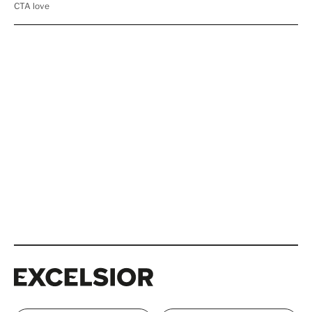
Excelsior
Excelsior