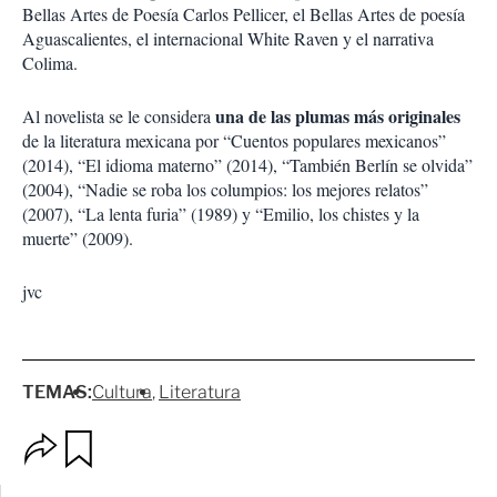
Bellas Artes de Poesía Carlos Pellicer, el Bellas Artes de poesía
Aguascalientes, el internacional White Raven y el narrativa
Colima.
una de las plumas más originales
Al novelista se le considera
de la literatura mexicana por “Cuentos populares mexicanos”
(2014), “El idioma materno” (2014), “También Berlín se olvida”
(2004), “Nadie se roba los columpios: los mejores relatos”
(2007), “La lenta furia” (1989) y “Emilio, los chistes y la
muerte” (2009).
jvc
TEMAS:
Cultura
Literatura
O
G
p
u