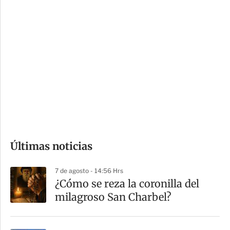
c
a
i
r
o
d
n
a
e
r
s
d
e
c
o
Últimas noticias
m
p
7 de agosto - 14:56 Hrs
a
¿Cómo se reza la coronilla del
r
milagroso San Charbel?
t
i