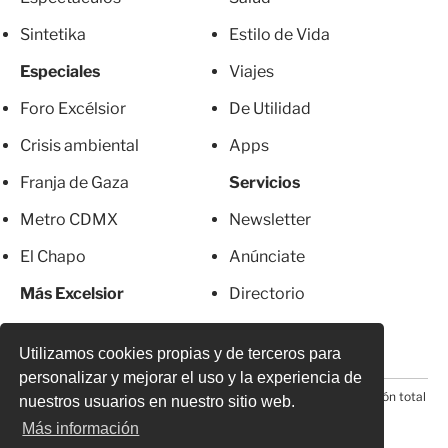
Sintetika
Estilo de Vida
Especiales
Viajes
Foro Excélsior
De Utilidad
Crisis ambiental
Apps
Franja de Gaza
Servicios
Metro CDMX
Newsletter
El Chapo
Anúnciate
Más Excelsior
Directorio
Mujeres
Suscripciones
Utilizamos cookies propias y de terceros para
personalizar y mejorar el uso y la experiencia de
© 2026 Todos los derechos reservados. Prohibida la reproducción total
nuestros usuarios en nuestro sitio web.
o parcial, incluyendo cualquier medio electrónico*
Más información