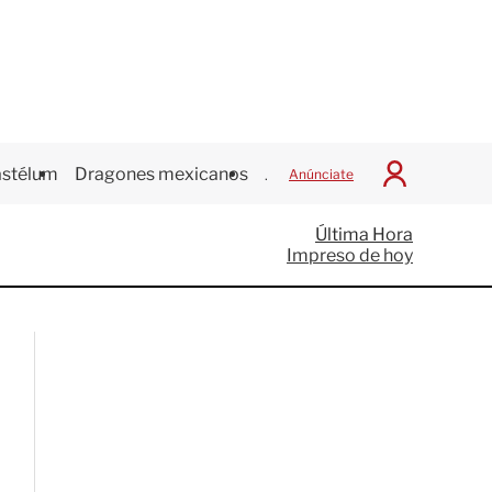
stélum
Dragones mexicanos
Juegos Centroamericanos
Anúnciate
I
n
i
Última Hora
c
Impreso de hoy
i
a
r
S
e
s
i
ó
n