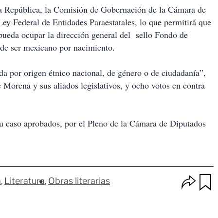
la República, la Comisión de Gobernación de la Cámara de
ey Federal de Entidades Paraestatales, lo que permitirá que
 pueda ocupar la dirección general del sello Fondo de
 de ser mexicano por nacimiento.
da por origen étnico nacional, de género o de ciudadanía”,
e Morena y sus aliados legislativos, y ocho votos en contra
su caso aprobados, por el Pleno de la Cámara de Diputados
O
a
Literatura
Obras literarias
p
u
c
a