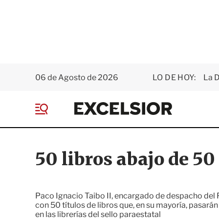
06 de Agosto de 2026
LO DE HOY:
La D
E
x
M
c
e
e
n
l
ú
s
50 libros abajo de 50
i
o
r
Paco Ignacio Taibo II, encargado de despacho del 
con 50 títulos de libros que, en su mayoría, pasará
en las librerías del sello paraestatal