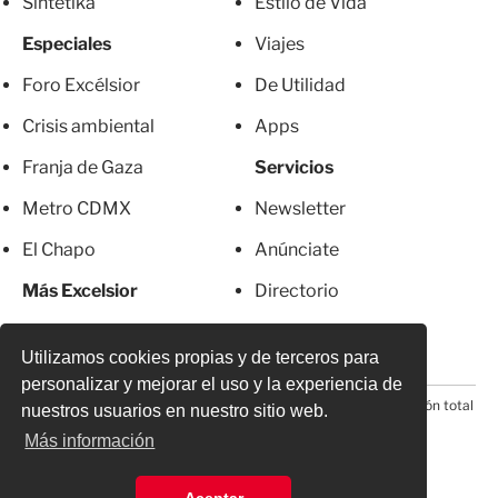
Sintetika
Estilo de Vida
Especiales
Viajes
Foro Excélsior
De Utilidad
Crisis ambiental
Apps
Franja de Gaza
Servicios
Metro CDMX
Newsletter
El Chapo
Anúnciate
Más Excelsior
Directorio
Mujeres
Suscripciones
Utilizamos cookies propias y de terceros para
personalizar y mejorar el uso y la experiencia de
© 2026 Todos los derechos reservados. Prohibida la reproducción total
nuestros usuarios en nuestro sitio web.
o parcial, incluyendo cualquier medio electrónico*
Más información