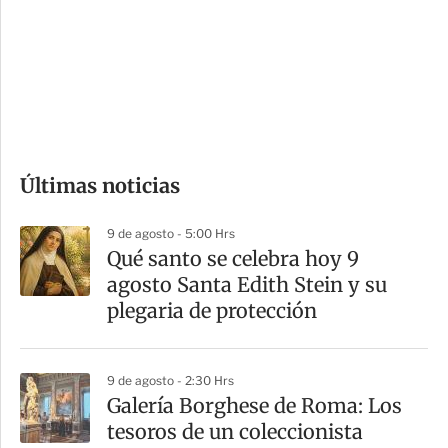
e
r
s
d
e
c
o
Últimas noticias
m
p
9 de agosto - 5:00 Hrs
a
Qué santo se celebra hoy 9
r
agosto Santa Edith Stein y su
t
plegaria de protección
i
r
9 de agosto - 2:30 Hrs
Galería Borghese de Roma: Los
tesoros de un coleccionista