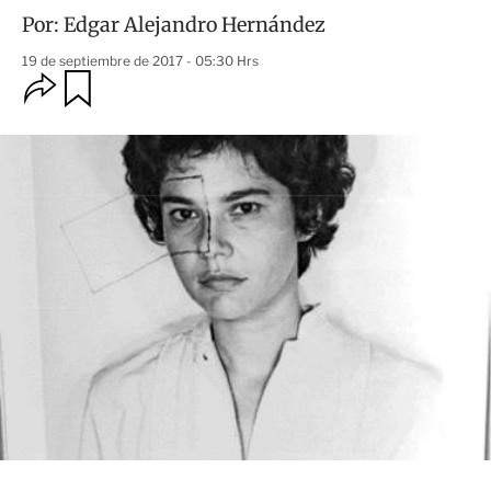
Por:
Edgar Alejandro Hernández
19 de septiembre de 2017 - 05:30 Hrs
O
G
u
p
a
c
r
i
d
o
a
n
r
e
s
d
e
c
o
m
p
a
r
t
i
r