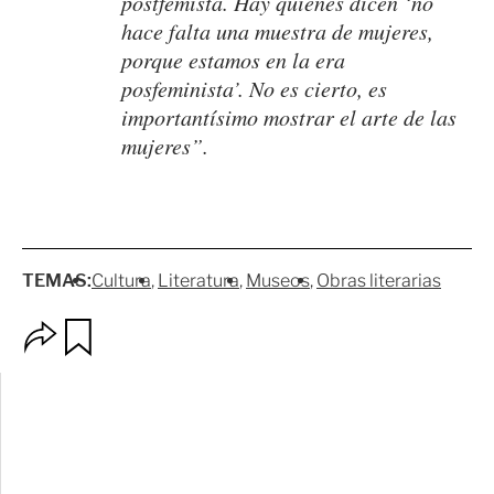
postfemista. Hay quienes dicen ‘no
hace falta una muestra de mujeres,
porque estamos en la era
posfeminista’. No es cierto, es
importantísimo mostrar el arte de las
mujeres”.
TEMAS:
Cultura
Literatura
Museos
Obras literarias
O
G
p
u
c
a
i
r
o
d
n
a