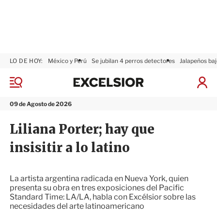
LO DE HOY:
México y Perú
Se jubilan 4 perros detectores
Jalapeños baj
E
x
M
I
c
e
n
n
e
i
09 de Agosto de 2026
ú
l
c
s
i
Liliana Porter; hay que
i
a
o
r
insisitir a lo latino
r
S
e
s
i
La artista argentina radicada en Nueva York, quien
ó
presenta su obra en tres exposiciones del Pacific
n
Standard Time: LA/LA, habla con Excélsior sobre las
necesidades del arte latinoamericano